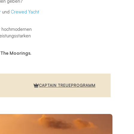
eden geben?
r
und
Crewed Yacht
er hochmodernen
eistungsstarken
 The Moorings.
CAPTAIN TREUEPROGRAMM