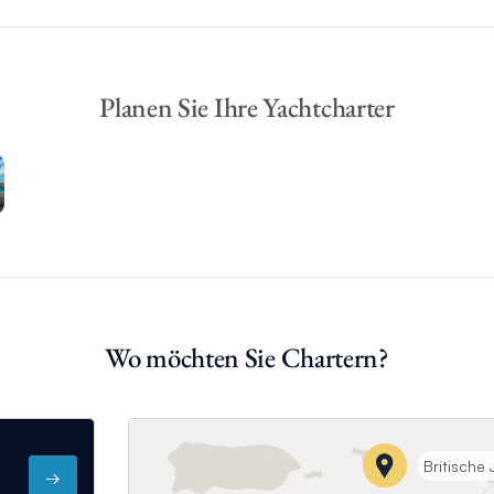
le
ote
Planen Sie Ihre Yachtcharter
n
Wo möchten Sie Chartern?
Britische 