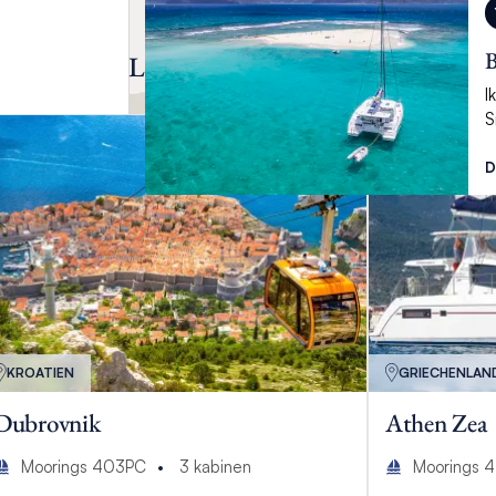
B
Last Minute Angebote
I
S
D
KROATIEN
GRIECHENLAN
Dubrovnik
Athen Zea
Moorings 403PC
3
kabinen
Moorings 