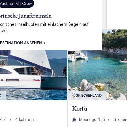
Yachten Mit Crew
ritische Jungferninseln
konisches Inselhüpfen mit einfachem Segeln auf
icht.
ESTINATION ANSEHEN
D
GRIECHENLAND
Korfu
44.4
4
kabinen
Moorings 41.3
3
kabi