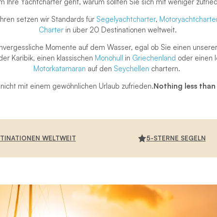
 Ihre Yachtcharter geht, warum sollten Sie sich mit weniger zufri
hren setzen wir Standards für
Segelyachtcharter
,
Motoryachtcharte
Charter
in über 20 Destinationen weltweit.
nvergessliche Momente auf dem Wasser, egal ob Sie einen unser
der Karibik, einen klassischen
Monohull
in
Griechenland
oder einen l
Motorkatamaran
auf den
Seychellen
chartern.
nicht mit einem gewöhnlichen Urlaub zufrieden.
Nothing less than
TINATIONEN WELTWEIT
5-STERNE SEGELN