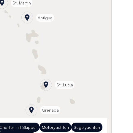
St. Martin
Antigua
St. Lucia
Grenada
Charter mit Skipper
Motoryachten
Segelyachten