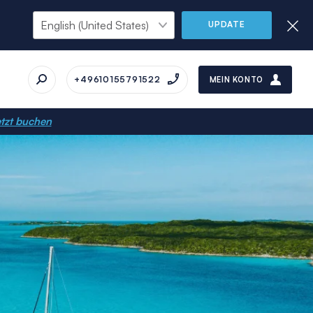
UPDATE
+49610155791522
MEIN KONTO
tzt buchen