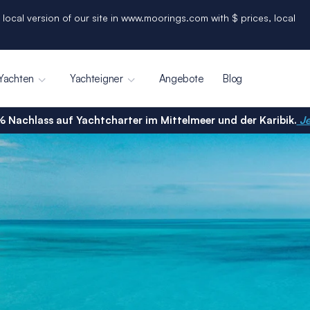
 local version of our site in www.moorings.com with $ prices, local
Yachten
Yachteigner
Angebote
Blog
% Nachlass auf Yachtcharter im Mittelmeer und der Karibik.
Je