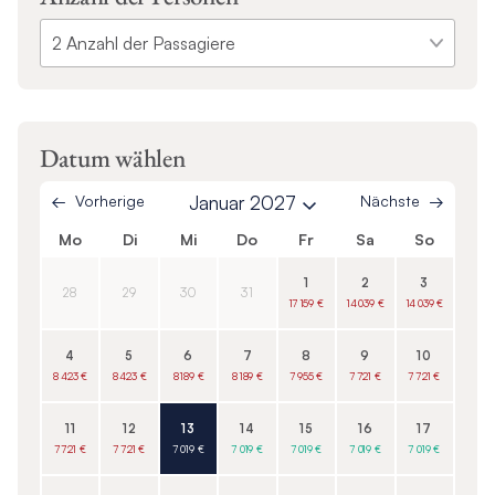
Datum wählen
Vorherige
Januar 2027
Nächste
Mo
Di
Mi
Do
Fr
Sa
So
1
2
3
28
29
30
31
17 159 €
14 039 €
14 039 €
4
5
6
7
8
9
10
8 423 €
8 423 €
8 189 €
8 189 €
7 955 €
7 721 €
7 721 €
11
12
13
14
15
16
17
7 721 €
7 721 €
7 019 €
7 019 €
7 019 €
7 019 €
7 019 €