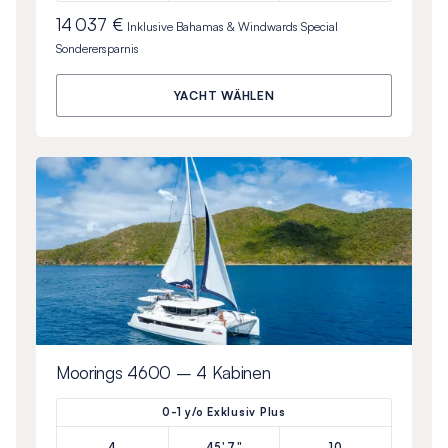
14 037 €
Inklusive
Bahamas & Windwards Special
Sonderersparnis
YACHT WÄHLEN
Moorings 4600 – 4 Kabinen
0-1 y/o Exklusiv Plus
4
45'7"
10