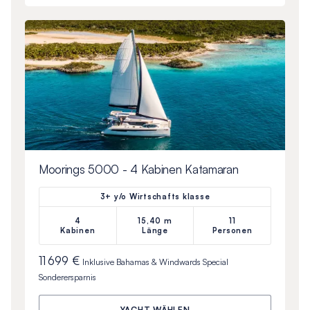
Moorings 5000 - 4 Kabinen Katamaran
3+ y/o Wirtschafts klasse
4
15,40 m
11
Kabinen
Länge
Personen
11 699 €
Inklusive
Bahamas & Windwards Special
Sonderersparnis
YACHT WÄHLEN