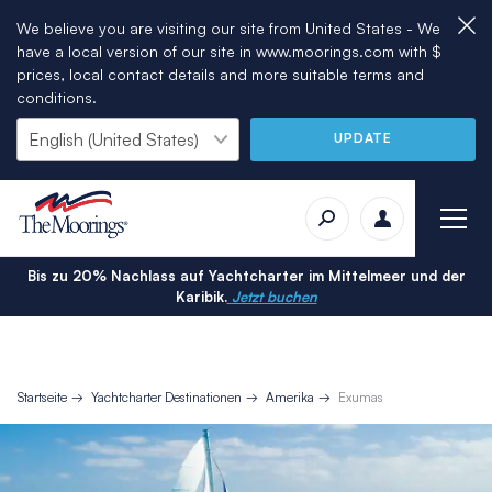
We believe you are visiting our site from United States - We
have a local version of our site in www.moorings.com with $
prices, local contact details and more suitable terms and
conditions.
UPDATE
Bis zu 20% Nachlass auf Yachtcharter im Mittelmeer und der
Karibik.
Jetzt buchen
Startseite
Yachtcharter Destinationen
Amerika
Exumas