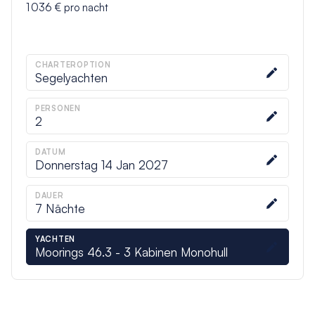
1 036 €
pro nacht
CHARTEROPTION
Segelyachten
PERSONEN
2
DATUM
Donnerstag 14 Jan 2027
DAUER
7
Nächte
YACHTEN
Moorings 46.3 - 3 Kabinen Monohull