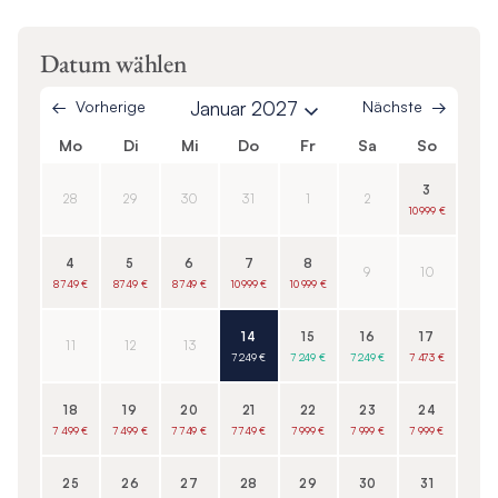
Datum wählen
Vorherige
Januar 2027
Nächste
Mo
Di
Mi
Do
Fr
Sa
So
3
28
29
30
31
1
2
10 999 €
4
5
6
7
8
9
10
8 749 €
8 749 €
8 749 €
10 999 €
10 999 €
14
15
16
17
11
12
13
7 249 €
7 249 €
7 249 €
7 473 €
18
19
20
21
22
23
24
7 499 €
7 499 €
7 749 €
7 749 €
7 999 €
7 999 €
7 999 €
25
26
27
28
29
30
31