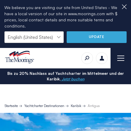
We believe you are visiting our site from United States - We
have a local version of our site in www.moorings.com with $
prices, local contact details and more suitable terms and
conditions.
UPDATE
Bis zu 20% Nachlass auf Yachtcharter im Mittelmeer und der
Karibik.
Jetzt buchen
Startseite
Yachtcharter Destinationen
Karibik
Antigua