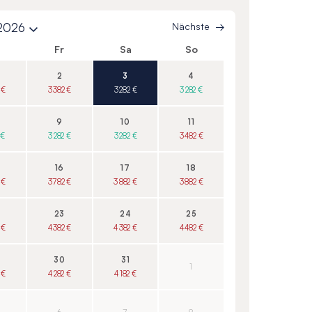
 2026
Nächste
o
Fr
Sa
So
2
3
4
 €
3 382 €
3 282 €
3 282 €
9
10
11
 €
3 282 €
3 282 €
3 482 €
16
17
18
 €
3 782 €
3 882 €
3 882 €
23
24
25
 €
4 382 €
4 382 €
4 482 €
30
31
1
 €
4 282 €
4 182 €