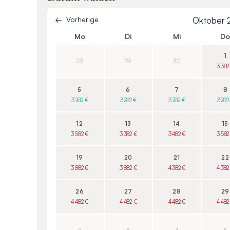
Vorherige
Oktober
Mo
Di
Mi
D
1
28
29
30
3 382
5
6
7
8
3 282 €
3 282 €
3 282 €
3 282
12
13
14
15
3 582 €
3 382 €
3 482 €
3 582
19
20
21
22
3 882 €
3 882 €
4 382 €
4 382
26
27
28
29
4 482 €
4 482 €
4 482 €
4 482