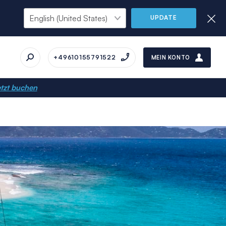
UPDATE
+49610155791522
MEIN KONTO
tzt buchen