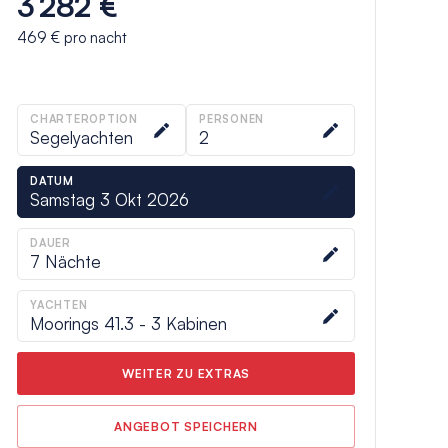
3 282 €
469 €
pro nacht
CHARTEROPTION
PERSONEN
Segelyachten
2
DATUM
Samstag 3 Okt 2026
DAUER
7
Nächte
YACHTEN
Moorings 41.3 - 3 Kabinen
WEITER ZU EXTRAS
ANGEBOT SPEICHERN