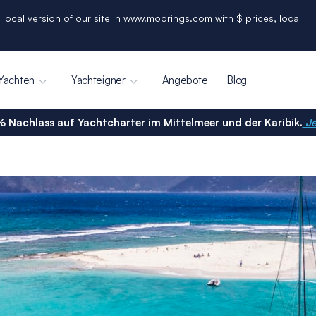
 local version of our site in www.moorings.com with $ prices, local
Yachten
Yachteigner
Angebote
Blog
% Nachlass auf Yachtcharter im Mittelmeer und der Karibik.
Je