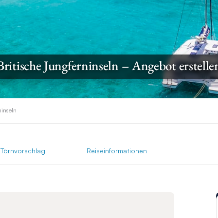
Britische Jungferninseln – Angebot erstelle
ninseln
Törnvorschlag
Reiseinformationen