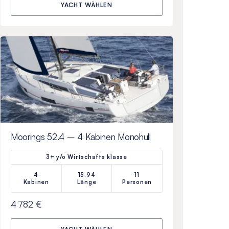
YACHT WÄHLEN
Moorings 52.4 – 4 Kabinen Monohull
3+ y/o Wirtschafts klasse
4
15,94
11
Kabinen
Länge
Personen
4 782 €