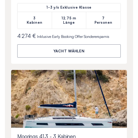
1-3 y/o Exklusive Klasse
3
12,75 m
7
Kabinen
Länge
Personen
4 274 €
Inklusive
Early Booking Offer
Sonderersparnis
YACHT WÄHLEN
Moorings 41.3 - 3 Kabinen