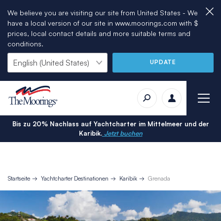
We believe you are visiting our site from United States - We
have a local version of our site in www.moorings.com with $
prices, local contact details and more suitable terms and
conditions.
UPDATE
Bis zu 20% Nachlass auf Yachtcharter im Mittelmeer und der
Karibik.
Jetzt buchen
Startseite
Yachtcharter Destinationen
Karibik
Grenada