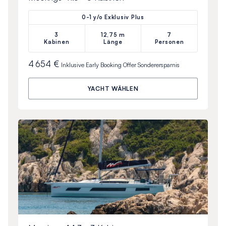
0-1 y/o Exklusiv Plus
3
12,75 m
7
Kabinen
Länge
Personen
4 654 €
Inklusive
Early Booking Offer
Sonderersparnis
YACHT WÄHLEN