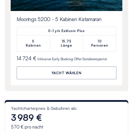
Moorings 5200 - 5 Kabinen Katamaran
0-1 y/o Exklusiv Plus
5
15,75
10
Kabinen
Länge
Personen
14 724 €
Inklusive
Early Booking Offer
Sonderersparnis
YACHT WÄHLEN
Yachtcharterpreis & Gebühren ab:
3 989 €
570 €
pro nacht