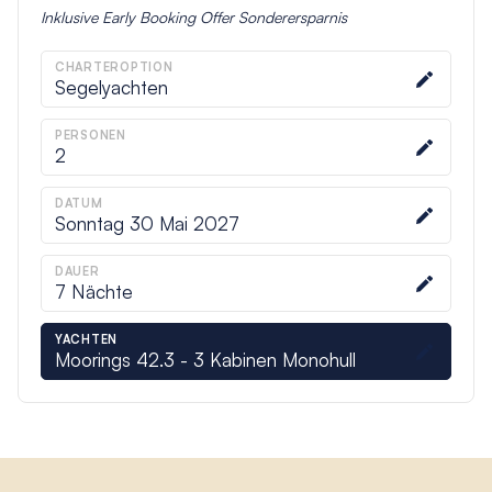
Inklusive
Early Booking Offer
Sonderersparnis
CHARTEROPTION
Segelyachten
PERSONEN
2
DATUM
Sonntag 30 Mai 2027
DAUER
7
Nächte
YACHTEN
Moorings 42.3 - 3 Kabinen Monohull