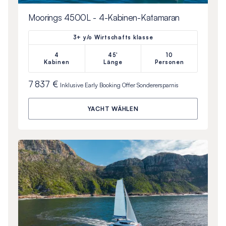
Moorings 4500L - 4-Kabinen-Katamaran
3+ y/o Wirtschafts klasse
4
45'
10
Kabinen
Länge
Personen
7 837 €
Inklusive
Early Booking Offer
Sonderersparnis
YACHT WÄHLEN