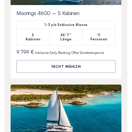
Moorings 4600 – 5 Kabinen
1-3 y/o Exklusive Klasse
5
45'7''
11
Kabinen
Länge
Personen
9 799 €
Inklusive
Early Booking Offer
Sonderersparnis
YACHT WÄHLEN