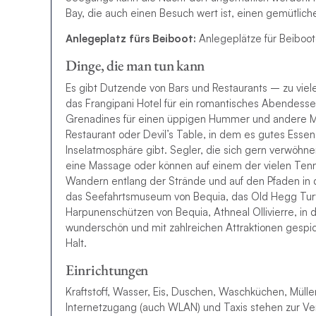
Bay, die auch einen Besuch wert ist, einen gemütlic
Anlegeplatz fürs Beiboot:
Anlegeplätze für Beiboot
Dinge, die man tun kann
Es gibt Dutzende von Bars und Restaurants – zu viele,
das Frangipani Hotel für ein romantisches Abendesse
Grenadines für einen üppigen Hummer und andere M
Restaurant oder Devil’s Table, in dem es gutes Esse
Inselatmosphäre gibt. Segler, die sich gern verwöhn
eine Massage oder können auf einem der vielen Tennis
Wandern entlang der Strände und auf den Pfaden in 
das Seefahrtsmuseum von Bequia, das Old Hegg Turt
Harpunenschützen von Bequia, Athneal Ollivierre, in
wunderschön und mit zahlreichen Attraktionen gespickt
Halt.
Einrichtungen
Kraftstoff, Wasser, Eis, Duschen, Waschküchen, Müll
Internetzugang (auch WLAN) und Taxis stehen zur Ve