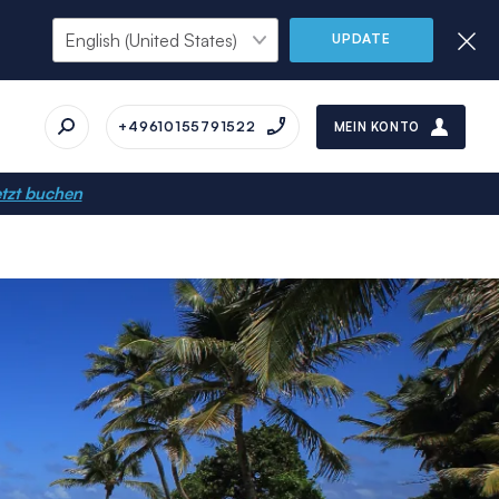
UPDATE
+49610155791522
MEIN KONTO
tzt buchen