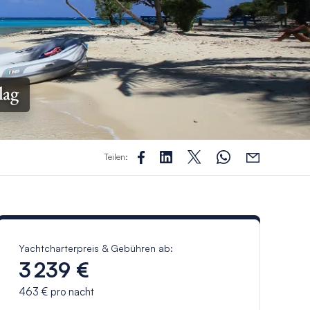
lag
Teilen:
Yachtcharterpreis & Gebühren ab:
3 239 €
463 €
pro nacht