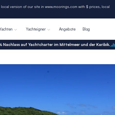
 local version of our site in www.moorings.com with $ prices, local
Yachten
Yachteigner
Angebote
Blog
% Nachlass auf Yachtcharter im Mittelmeer und der Karibik.
Je