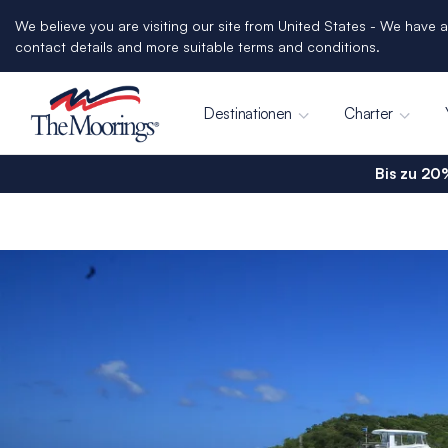
We believe you are visiting our site from United States - We have a
contact details and more suitable terms and conditions.
Destinationen
Charter
Bis zu 20