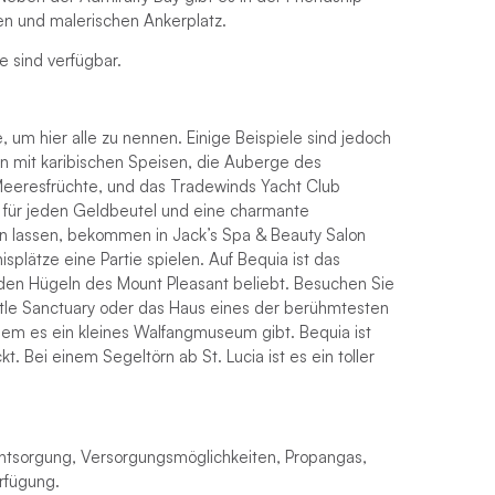
hen und malerischen Ankerplatz.
e sind verfügbar.
 um hier alle zu nennen. Einige Beispiele sind jedoch
n mit karibischen Speisen, die Auberge des
eeresfrüchte, und das Tradewinds Yacht Club
n für jeden Geldbeutel und eine charmante
en lassen, bekommen in Jack’s Spa & Beauty Salon
plätze eine Partie spielen. Auf Bequia ist das
den Hügeln des Mount Pleasant beliebt. Besuchen Sie
le Sanctuary oder das Haus eines der berühmtesten
 dem es ein kleines Walfangmuseum gibt. Bequia ist
. Bei einem Segeltörn ab St. Lucia ist es ein toller
entsorgung, Versorgungsmöglichkeiten, Propangas,
rfügung.