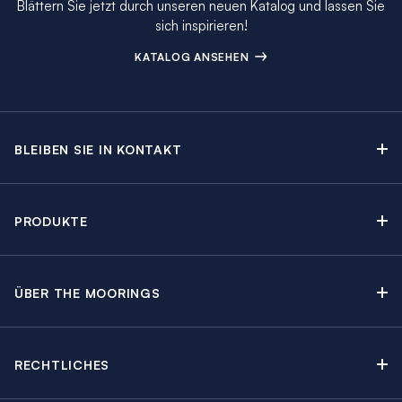
Blättern Sie jetzt durch unseren neuen Katalog und lassen Sie
sich inspirieren!
KATALOG ANSEHEN
BLEIBEN SIE IN KONTAKT
Kontakt
Beratungstermin buchen
PRODUKTE
Newsletter-Anmeldung
Segelyachtcharter
The Moorings Katalog
Motoryachtcharter
The Moorings Revierführer
ÜBER THE MOORINGS
Crewed Yacht Charter
Über uns
Blog
Kabinencharter
Nachhaltigkeit
Charter Guide
Yachtcharter mit Skipper
RECHTLICHES
Kundenbewertungen
Angebote
Yachtschadensversicherung
Regatten & Events