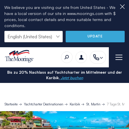
We believe you are visiting our site from United States - We
have a local version of our site in www.moorings.com with $
prices, local contact details and more suitable terms and
conditions.
UPDATE
Bis zu 20% Nachlass auf Yachtcharter im Mittelmeer und der
Karibik.
Jetzt buchen
Startseite
Yachtcharter Destinationen
Karibik
St. Martin
7 Tage St. Mar