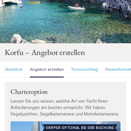
Korfu – Angebot erstellen
Überblick
Angebot erstellen
Törnvorschlag
Reiseinforma
Charteroption
Lassen Sie uns wissen, welche Art von Yacht Ihren
Anforderungen am besten entspricht. Wir haben
Segelyachten, Segelkatamarane und Motorkatamarane.
SKIPPER OPTIONAL BEI DER BUCHUNG