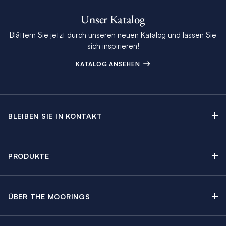
Unser Katalog
Blättern Sie jetzt durch unseren neuen Katalog und lassen Sie
sich inspirieren!
KATALOG ANSEHEN
BLEIBEN SIE IN KONTAKT
Kontakt
Beratungstermin buchen
PRODUKTE
Newsletter-Anmeldung
Segelyachtcharter
The Moorings Katalog
Motoryachtcharter
The Moorings Revierführer
ÜBER THE MOORINGS
Crewed Yacht Charter
Über uns
Blog
Kabinencharter