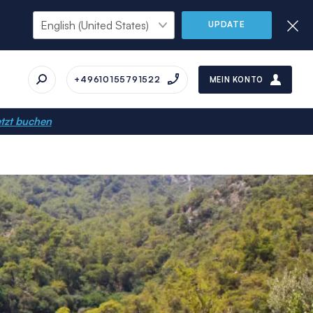
UPDATE
+49610155791522
MEIN KONTO
tzt buchen