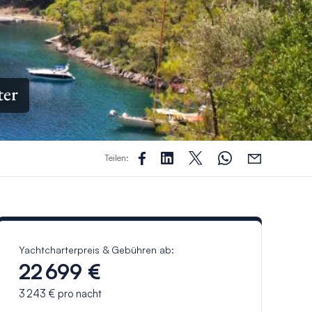
ter
Teilen:
Yachtcharterpreis & Gebühren ab:
22 699 €
3 243 €
pro nacht