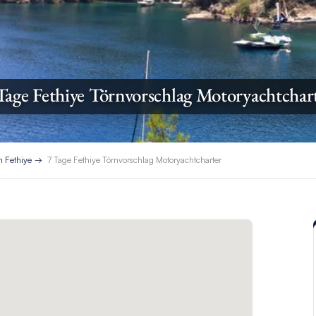
Tage Fethiye Törnvorschlag Motoryachtchar
n Fethiye
7 Tage Fethiye Törnvorschlag Motoryachtcharter