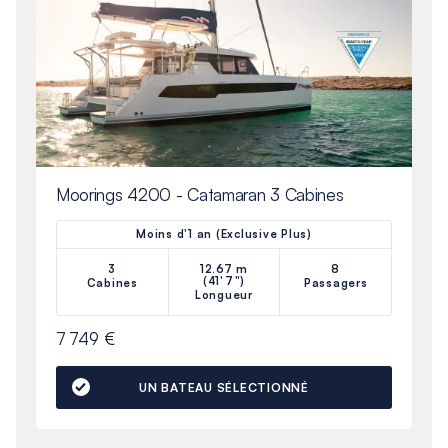
Moorings 4200 - Catamaran 3 Cabines
Moins d'1 an (Exclusive Plus)
3
12.67 m
8
(41'7")
Cabines
Passagers
Longueur
7 749 €
UN BATEAU SÉLECTIONNÉ