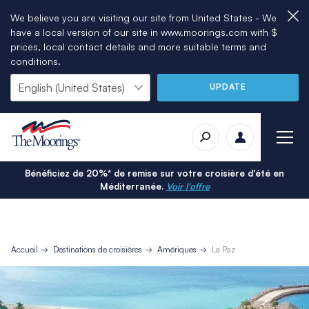
We believe you are visiting our site from United States - We
have a local version of our site in www.moorings.com with $
prices, local contact details and more suitable terms and
conditions.
UPDATE
Bénéficiez de 20%* de remise sur votre croisière d'été en
Méditerranée.
Voir l'offre
Accueil
Destinations de croisières
Amériques
La Paz