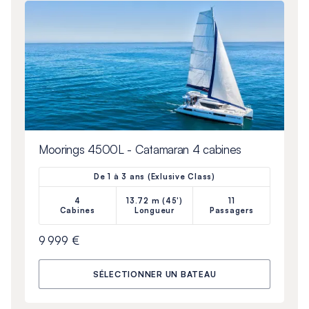
Moorings 4500L - Catamaran 4 cabines
De 1 à 3 ans (Exlusive Class)
4
13.72 m (45')
11
Cabines
Longueur
Passagers
9 999 €
SÉLECTIONNER UN BATEAU