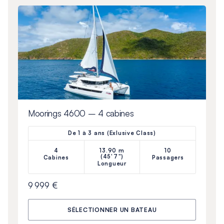
Moorings 4600 – 4 cabines
De 1 à 3 ans (Exlusive Class)
4
13.90 m
10
(45'7")
Cabines
Passagers
Longueur
9 999 €
SÉLECTIONNER UN BATEAU