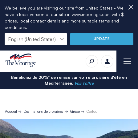
We believe you are visiting our site from United States - We
have a local version of our site in www.moorings.com with $
prices, local contact details and more suitable terms and
conditions.
UPDATE
Bénéficiez de 20%* de remise sur votre croisière d'été en
Méditerranée.
Voir l'offre
Accueil
Destinations de croisières
Grèce
Corfou