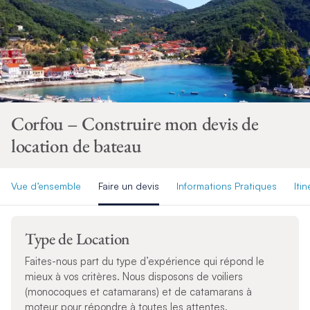
Corfou – Construire mon devis de
location de bateau
Vue d’ensemble
Faire un devis
Informations Pratiques
Itin
Type de Location
Faites-nous part du type d’expérience qui répond le
mieux à vos critères. Nous disposons de voiliers
(monocoques et catamarans) et de catamarans à
moteur pour répondre à toutes les attentes.