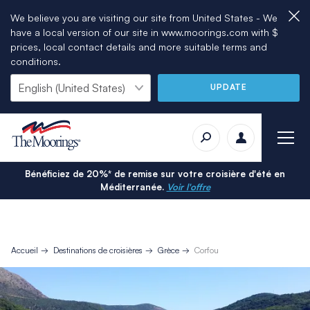
We believe you are visiting our site from United States - We
have a local version of our site in www.moorings.com with $
prices, local contact details and more suitable terms and
conditions.
UPDATE
Bénéficiez de 20%* de remise sur votre croisière d'été en
Méditerranée.
Voir l'offre
Accueil
Destinations de croisières
Grèce
Corfou