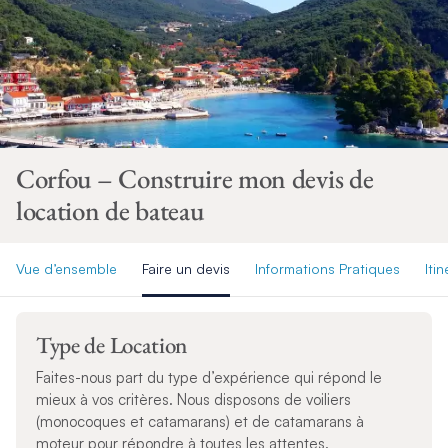
Corfou – Construire mon devis de
location de bateau
Vue d’ensemble
Faire un devis
Informations Pratiques
Itin
Type de Location
Faites-nous part du type d’expérience qui répond le
mieux à vos critères. Nous disposons de voiliers
(monocoques et catamarans) et de catamarans à
moteur pour répondre à toutes les attentes.