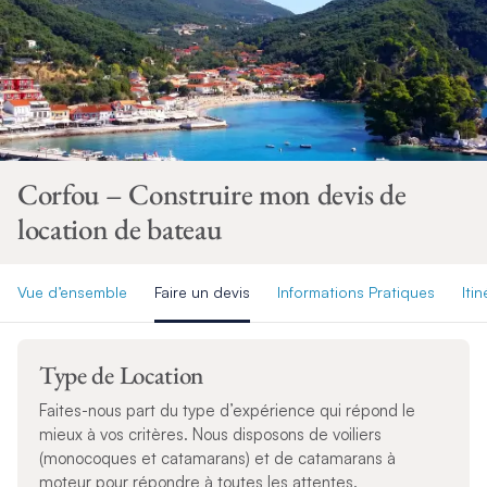
Corfou – Construire mon devis de
location de bateau
Vue d’ensemble
Faire un devis
Informations Pratiques
Itin
Type de Location
Faites-nous part du type d’expérience qui répond le
mieux à vos critères. Nous disposons de voiliers
(monocoques et catamarans) et de catamarans à
moteur pour répondre à toutes les attentes.