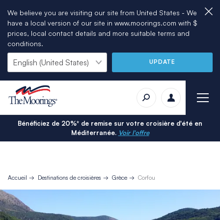
We believe you are visiting our site from United States - We
have a local version of our site in www.moorings.com with $
prices, local contact details and more suitable terms and
conditions.
UPDATE
Bénéficiez de 20%* de remise sur votre croisière d'été en
Méditerranée.
Voir l'offre
Accueil
Destinations de croisières
Grèce
Corfou