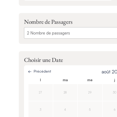
Nombre de Passagers
Choisir une Date
Précédent
août 2
l
ma
me
j
27
28
29
30
3
4
5
6