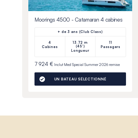
Moorings 4500 - Catamaran 4 cabines
+ de 3 ans (Club Class)
4
13.72 m
11
(45')
Cabines
Passagers
Longueur
7 924 €
Inclut
Med Special Summer 2026
remise
UN BATEAU SÉLECTIONNÉ