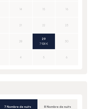
14
15
16
21
22
23
29
28
30
7 924 €
4
5
6
7 Nombre de nuits
8 Nombre de nuits