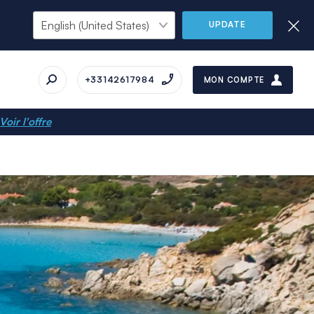
UPDATE
+33142617984
MON COMPTE
Voir l'offre