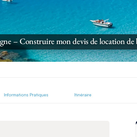
gne – Construire mon devis de location de
Informations Pratiques
Itinéraire