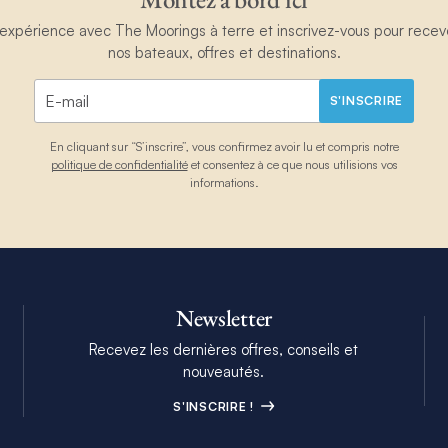
périence avec The Moorings à terre et inscrivez-vous pour recevoir
nos bateaux, offres et destinations.
S'INSCRIRE
En cliquant sur “S’inscrire”, vous confirmez avoir lu et compris notre
politique de confidentialité
et consentez à ce que nous utilisions vos
informations.
Newsletter
Recevez les dernières offres, conseils et
nouveautés.
S'INSCRIRE !