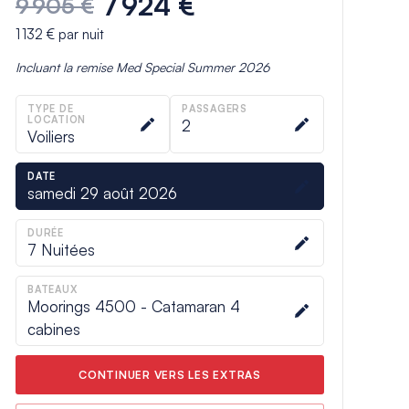
7 924 €
9 905 €
1 132 €
par nuit
Incluant la remise
Med Special Summer 2026
TYPE DE
PASSAGERS
LOCATION
2
Voiliers
DATE
samedi 29 août 2026
DURÉE
7
Nuitées
BATEAUX
Moorings 4500 - Catamaran 4
cabines
CONTINUER VERS LES EXTRAS