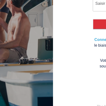
Connec
le bia
Vot
sou