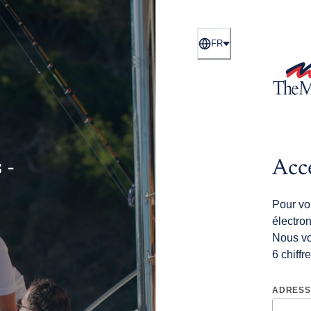
FR
 -
Acc
Pour vou
électro
Nous vo
6 chiffr
ADRESS