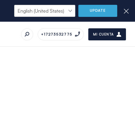
UPDATE
+17273532775
MI CUENTA