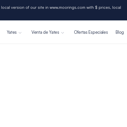
 local version of our site in www.moorings.com with $ prices, local
Yates
Venta de Yates
Ofertas Especiales
Blog