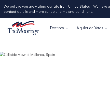
We believe you are visiting our site from United States - We have a
contact details and more suitable terms and conditions.
Destinos
Alquiler de Yates