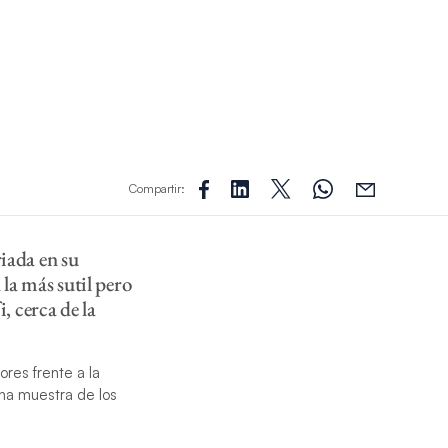
Compartir:
riada en su
 la más sutil pero
 cerca de la
ores frente a la
 una muestra de los