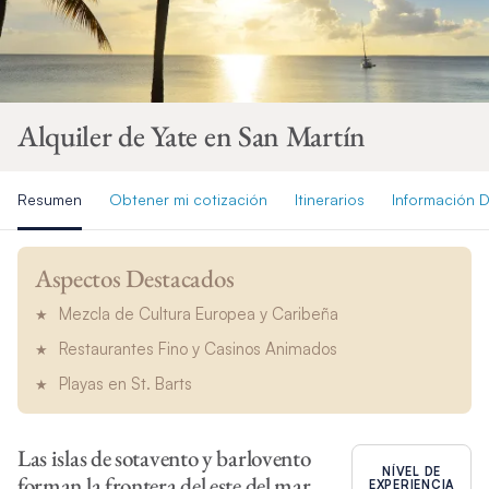
Alquiler de Yate en San Martín
Resumen
Obtener mi cotización
Itinerarios
Información D
Aspectos Destacados
Mezcla de Cultura Europea y Caribeña
Restaurantes Fino y Casinos Animados
Playas en St. Barts
Las islas de sotavento y barlovento
NÍVEL DE
forman la frontera del este del mar
EXPERIENCIA