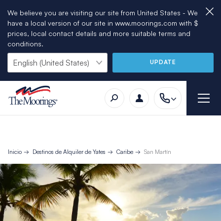
We believe you are visiting our site from United States - We
have a local version of our site in www.moorings.com with $
prices, local contact details and more suitable terms and
conditions.
UPDATE
Inicio
Destinos de Alquiler de Yates
Caribe
San Martín