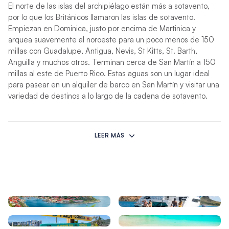
El norte de las islas del archipiélago están más a sotavento,
por lo que los Británicos llamaron las islas de sotavento.
Empiezan en Dominica, justo por encima de Martinica y
arquea suavemente al noroeste para un poco menos de 150
millas con Guadalupe, Antigua, Nevis, St Kitts, St. Barth,
Anguilla y muchos otros. Terminan cerca de San Martín a 150
millas al este de Puerto Rico. Estas aguas son un lugar ideal
para pasear en un alquiler de barco en San Martín y visitar una
variedad de destinos a lo largo de la cadena de sotavento.
Sin importar que lado de la isla visite, sea el británico,
holandés, francés o independiente, cada una tiene
LEER MÁS
características únicas que van desde el lujo y la moda a un
ambiente tranquilo y aislado. Algunas islas montañosas son
restos de antiguos volcanes, alfombradas de exuberantes
selvas. Otras islas son bajas, planas con increíbles playas de
arena blanca y arrecifes de coral repletas de vida marina
como hechas por encargo para unas vacaciones inolvidables
en un yate de alquiler en San Martín.