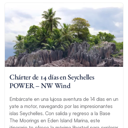
ninguna otra parte excepto en las Islas Galápagos del Pacífico.
Las maravillas naturales son suficientes para que cualquier
crucero en yate de Seychelles sea memorable. Los centros
turísticos costeros, las boutiques y los restaurantes finos que
se encuentran en algunas de las islas interiores añaden un
toque de lujo a la experiencia de Seychelles.
Chárter de 14 días en Seychelles
POWER – NW Wind
Embárcate en una lujosa aventura de 14 días en un
yate a motor, navegando por las impresionantes
islas Seychelles. Con salida y regreso a la Base
The Moorings en Eden Island Marina, este
itinerario te ofrece la máxima libertad para explorar