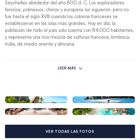
Seychelles alrededor del año 800 d. C. Los exploradores
fenicios, polinesios, chinos y europeos los siguieron, pero no
fue hasta el siglo XVIII cuando los colonos franceses se
establecieron en las islas más grandes. Hoy en día, la
población de todo el país solo cuenta con 84,000 habitantes,
y representa una rica mezcla de culturas francesa, británica,
india, de medio oriente y africana.
La influencia francesa sigue siendo prominente. El creole se
habla comúnmente jun Mientras que los atolones coralinos
LEER MÁS
conforman la mayoría de lasto con el inglés. 72 islas
periféricas bajas, la mayoría de las islas interiores, la más
grande de las cuales consisten en Mahé, Praslin y La Digue,
son maravillas geológicas de granito retorcido, montañoso y
exuberante con bosques tropicales, donde viven especies de
aves que no se encuentran en ningún otro lugar de la Tierra.
Las tortugas gigantes habitan en algunas de las Seychelles,
anidan en las playas de fina arena blanca con arrecifes de
coral exquisitamente bellos y mares azules que hacen que las
VER TODAS LAS FOTOS
vacaciones en un yate Seychelles sean únicas y