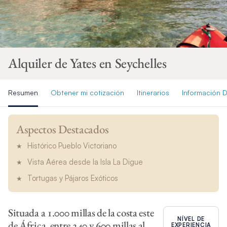
Alquiler de Yates en Seychelles
Resumen
Obtener mi cotización
Itinerarios
Información D
Aspectos Destacados
Histórico Pueblo Victoriano
Vista Aérea desde la Isla La Digue
Tortugas y Pájaros Exóticos
Situada a 1.000 millas de la costa este
NÍVEL DE
de África, entre 240 y 600 millas al
EXPERIENCIA