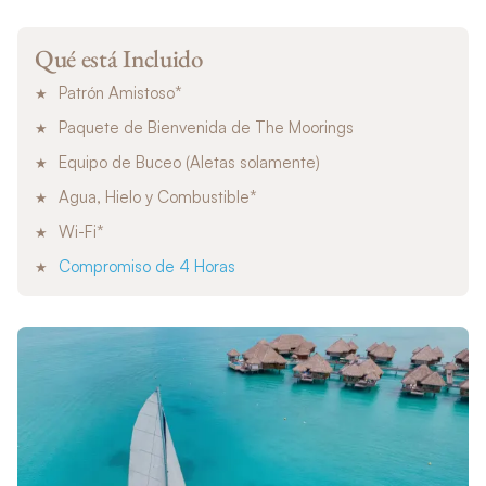
Qué está Incluido
Patrón Amistoso*
Paquete de Bienvenida de The Moorings
Equipo de Buceo (Aletas solamente)
Agua, Hielo y Combustible*
Wi-Fi*
Compromiso de 4 Horas