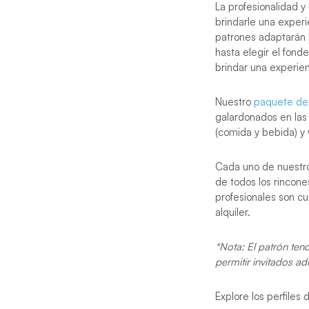
La profesionalidad y
brindarle una exper
patrones adaptarán 
hasta elegir el fond
brindar una experien
Nuestro
paquete de 
galardonados en la
(comida y bebida) y w
Cada uno de nuestro
de todos los rincon
profesionales son c
alquiler.
*Nota: El patrón tend
permitir invitados a
Explore los perfiles