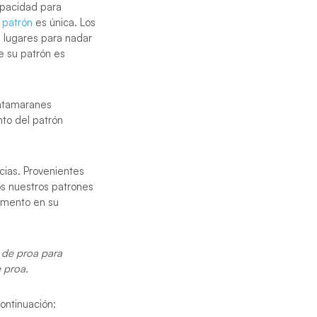
apacidad para
 patrón
es única. Los
 lugares para nadar
de su patrón es
catamaranes
nto del patrón
cias. Provenientes
s nuestros patrones
omento en su
a de proa para
e proa.
ontinuación: