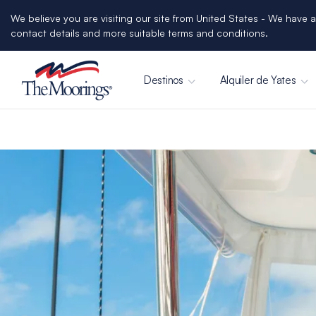
We believe you are visiting our site from United States - We have a
contact details and more suitable terms and conditions.
Destinos
Alquiler de Yates