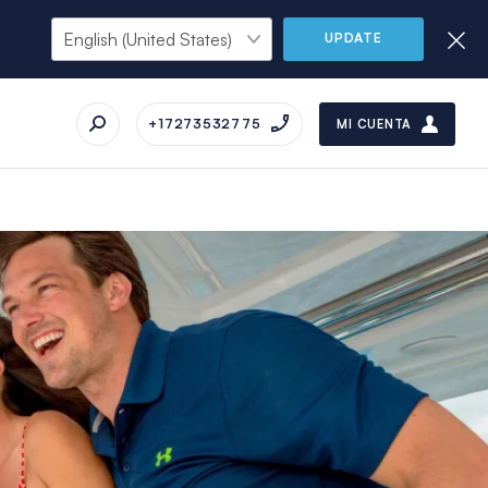
UPDATE
+17273532775
MI CUENTA