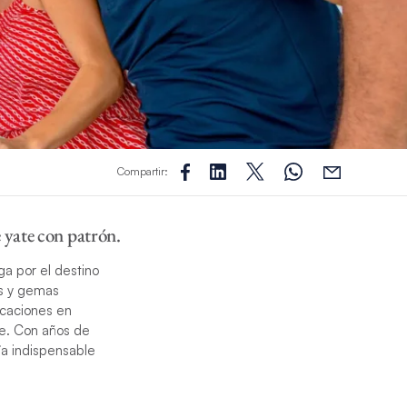
Compartir:
 yate con patrón.
ga por el destino
es y gemas
acaciones en
te. Con años de
ía indispensable