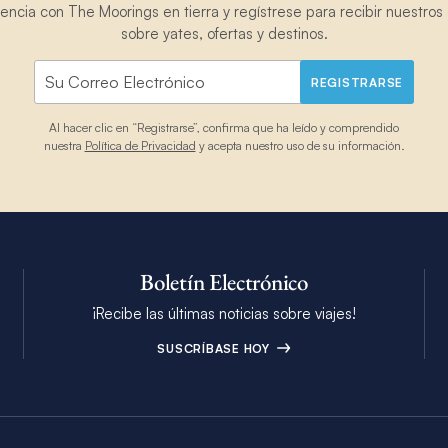
ncia con The Moorings en tierra y regístrese para recibir nuestros 
sobre yates, ofertas y destinos.
REGISTRARSE
Al hacer clic en “Registrarse”, confirma que ha leído y comprendido
nuestra
Política de Privacidad
y acepta nuestro uso de su información.
Boletín Electrónico
¡Recibe las últimas noticias sobre viajes!
SUSCRÍBASE HOY