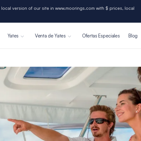
 local version of our site in www.moorings.com with $ prices, local
Yates
Venta de Yates
Ofertas Especiales
Blog