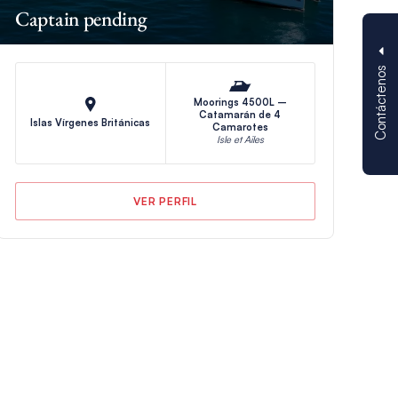
Captain pending
Contáctenos
Moorings 4500L –
Catamarán de 4
Islas Vírgenes Británicas
Camarotes
Isle et Ailes
VER PERFIL