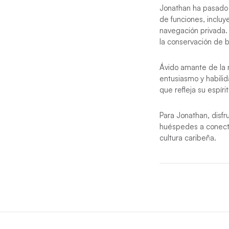
Jonathan ha pasado 
de funciones, incluy
navegación privada.
la conservación de 
Ávido amante de la 
entusiasmo y habili
que refleja su espíri
Para Jonathan, disfr
huéspedes a conectar
cultura caribeña.
*Notas:
¿Busca otro yate
destinos internaci
servicios del paq
El
patrón dispondr