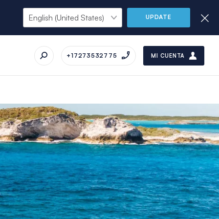
UPDATE
+17273532775
MI CUENTA