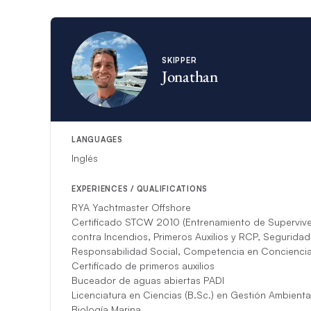
para alojar a invi
En caso de que el 
SKIPPER
Jonathan
LANGUAGES
Inglés
EXPERIENCES / QUALIFICATIONS
RYA Yachtmaster Offshore
Certificado STCW 2010 (Entrenamiento de Supervive
contra Incendios, Primeros Auxilios y RCP, Seguridad
Responsabilidad Social, Competencia en Concienci
Certificado de primeros auxilios
Buceador de aguas abiertas PADI
Licenciatura en Ciencias (B.Sc.) en Gestión Ambienta
Biología Marina