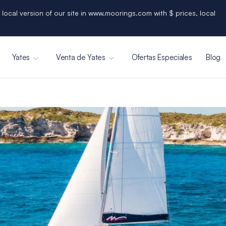
 local version of our site in www.moorings.com with $ prices, local
Yates
Venta de Yates
Ofertas Especiales
Blog