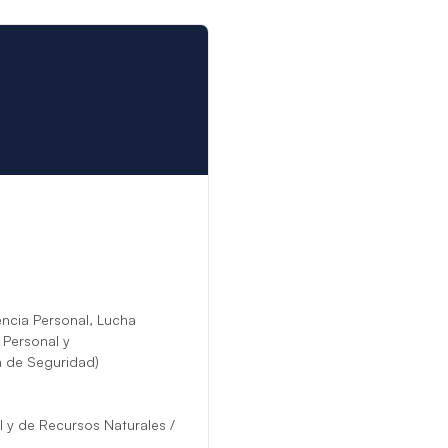
tados adicionales. Por supuesto, los invitados pueden utilizar los cam
yate listado no esté disponible, será reemplazado por un yate simila
ncia Personal, Lucha
 Personal y
a de Seguridad)
l y de Recursos Naturales /