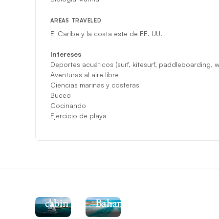
AREAS TRAVELED
El Caribe y la costa este de EE. UU.
Intereses
Deportes acuáticos (surf, kitesurf, paddleboarding,
Aventuras al aire libre
Ciencias marinas y costeras
Buceo
Cocinando
Ejercicio de playa
See
the
Moorings
5000-
Explore
4
the
cabin
Bahamas