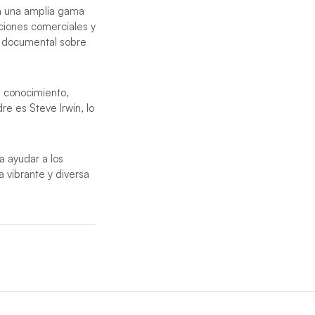
en una amplia gama
aciones comerciales y
e documental sobre
e conocimiento,
e es Steve Irwin, lo
a ayudar a los
 vibrante y diversa
lquiera de nuestros
gunos de los
l camarote de proa