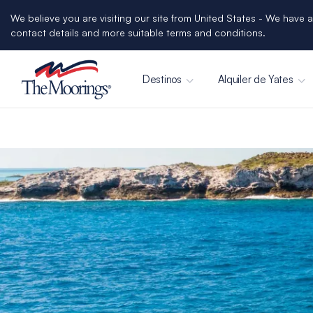
We believe you are visiting our site from United States - We have a
contact details and more suitable terms and conditions.
Destinos
Alquiler de Yates