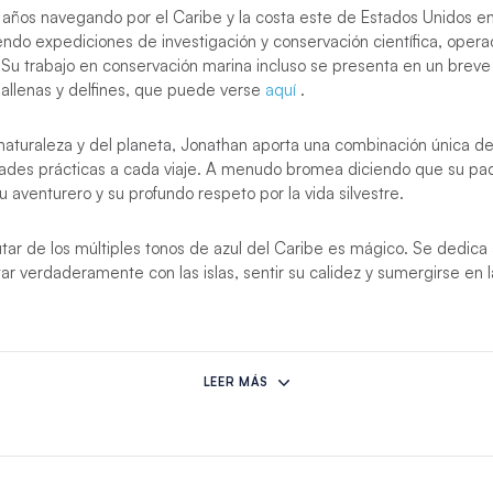
años navegando por el Caribe y la costa este de Estados Unidos 
endo expediciones de investigación y conservación científica, oper
 Su trabajo en conservación marina incluso se presenta en un brev
ballenas y delfines, que puede verse
aquí
.
naturaleza y del planeta, Jonathan aporta una combinación única d
dades prácticas a cada viaje. A menudo bromea diciendo que su padr
tu aventurero y su profundo respeto por la vida silvestre.
utar de los múltiples tonos de azul del Caribe es mágico. Se dedica 
 verdaderamente con las islas, sentir su calidez y sumergirse en la
LEER MÁS
?
Tenga en cuenta que puede contratar un patrón como
extra
en cua
onales, pero esta experiencia con patrón sin tripulación no incluye al
uete. Más información
aquí
.
á de un camarote interior fijo
y no se le podrá pedir que utilice e