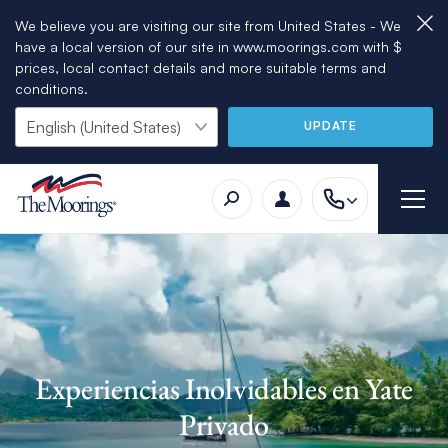
We believe you are visiting our site from United States - We
have a local version of our site in www.moorings.com with $
prices, local contact details and more suitable terms and
conditions.
UPDATE
Experiencias Inolvidables en Yate
Privado