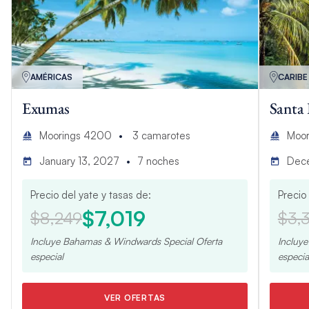
AMÉRICAS
CARIBE
Exumas
Santa 
Moorings 4200
3
camarotes
Moor
January 13, 2027
7
noches
Dec
Precio del yate y tasas de:
Precio
$7,019
$8,249
$3,
Incluye
Bahamas & Windwards Special
Oferta
Incluy
especial
especia
VER OFERTAS