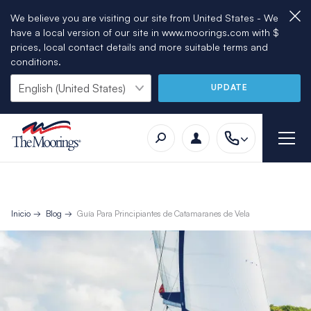
We believe you are visiting our site from United States - We
have a local version of our site in www.moorings.com with $
prices, local contact details and more suitable terms and
conditions.
UPDATE
Inicio
Blog
Guía Para Principiantes de Catamaranes de Vela