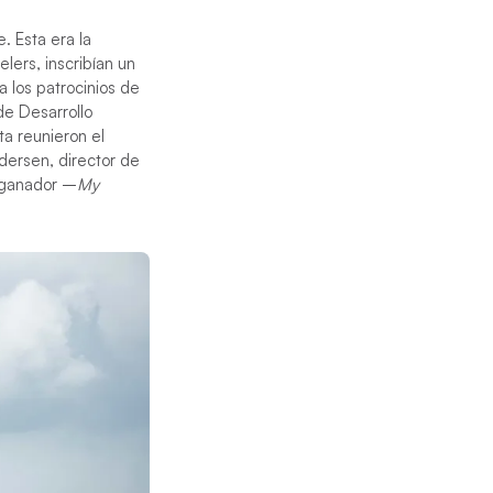
. Esta era la
lers, inscribían un
a los patrocinios de
de Desarrollo
ta reunieron el
dersen, director de
o ganador –
My