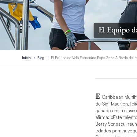
El Equipo d
Inicio
Blog
El Equipo de Vela Femenino Fope Gana A Bordo del
E
l Caribbean Multih
de Sint Maarten, fel
ganado en su clase d
afirma: «Este talent
Betsy Sonescu, reuni
edades para navegar