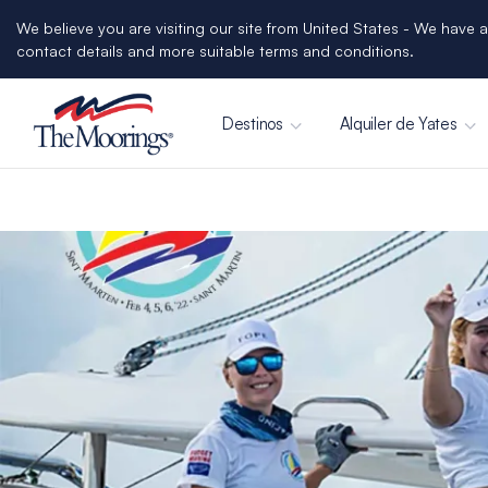
We believe you are visiting our site from United States - We have a
contact details and more suitable terms and conditions.
Destinos
Alquiler de Yates