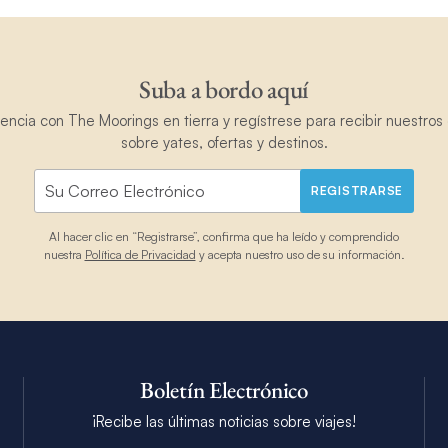
Suba a bordo aquí
ncia con The Moorings en tierra y regístrese para recibir nuestros 
sobre yates, ofertas y destinos.
REGISTRARSE
Al hacer clic en “Registrarse”, confirma que ha leído y comprendido
nuestra
Política de Privacidad
y acepta nuestro uso de su información.
Boletín Electrónico
¡Recibe las últimas noticias sobre viajes!