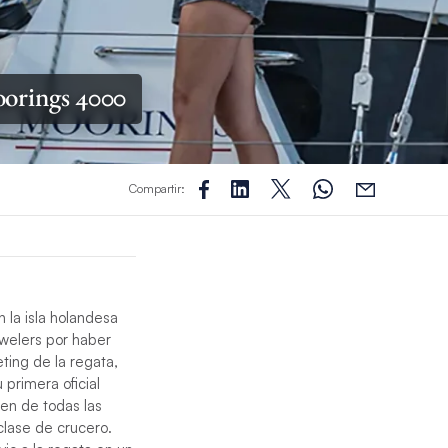
oorings 4000
Compartir:
n la isla holandesa
ewelers por haber
ting de la regata,
 primera oficial
ten de todas las
clase de crucero.