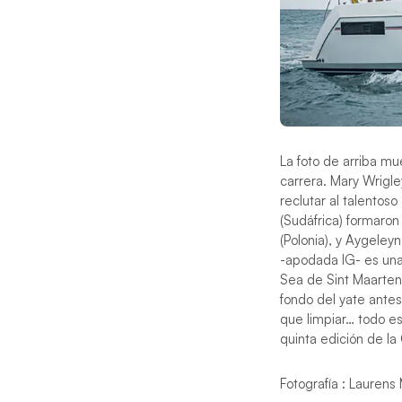
La foto de arriba mu
carrera. Mary Wrigl
reclutar al talentos
(Sudáfrica) formaro
(Polonia), y Aygeleyn
-apodada IG- es una 
Sea de Sint Maarten
fondo del yate antes
que limpiar… todo e
quinta edición de l
Fotografía : Laurens 