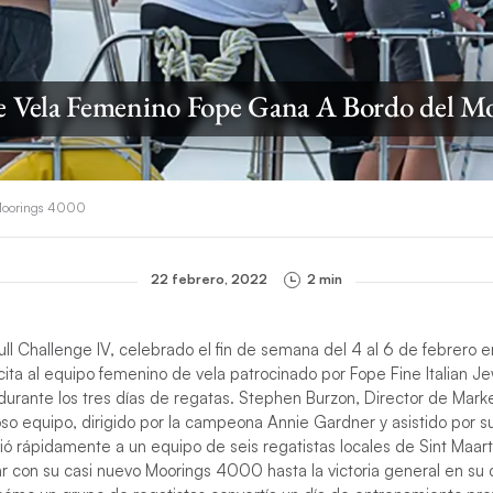
e Vela Femenino Fope Gana A Bordo del M
 Moorings 4000
22 febrero, 2022
2 min
ull Challenge IV, celebrado el fin de semana del 4 al 6 de febrero e
icita al equipo femenino de vela patrocinado por Fope Fine Italian J
urante los tres días de regatas. Stephen Burzon, Director de Marke
oso equipo, dirigido por la campeona Annie Gardner y asistido por su
ó rápidamente a un equipo de seis regatistas locales de Sint Maar
 con su casi nuevo Moorings 4000 hasta la victoria general en su 