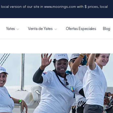
 local version of our site in www.moorings.com with $ prices, local
Yates
Venta de Yates
Ofertas Especiales
Blog