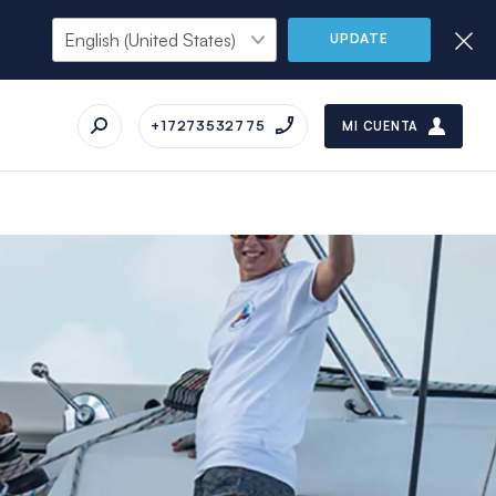
UPDATE
+17273532775
MI CUENTA