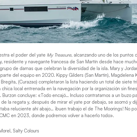
estra el poder del yate
My Treasure
, alcanzando uno de los puntos d
ey, residente y navegante francesa de San Martín desde hace much
o grupo de damas que celebran la diversidad de la isla. Mary y Jorda
n parte del equipo en 2020. Kippy Gilders (San Martín), Magdelen
 Bregita, (Curazao) completaron la lista haciendo un total de siete t
chica local entrenada en la navegación por la organización sin fines
. Burzon concluye: «Todo encajó… Incluso contratamos a un buzo pa
 de la regata y, después de mirar el yate por debajo, se asomó y d
staba reluciente ahí abajo… ¡buen trabajo el de The Moorings! No p
a CMC en 2023, donde podremos volver a hacerlo todo».
Morel, Salty Colours