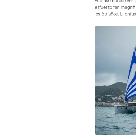
Fue asombroso ver c
esfuerzo tan magnífi
los 65 años. El ent