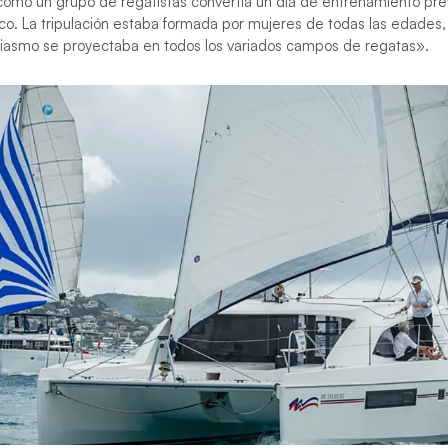
ómo un grupo de regatistas convertía un día de entrenamiento prev
co. La tripulación estaba formada por mujeres de todas las edades,
usiasmo se proyectaba en todos los variados campos de regatas».