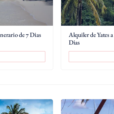
aficionados al ron podrían considerar la
Experiencia
omo un complemento a sus vacaciones de alquiler de
n tierra, tours en la fábrica histórica y más.
Lea más
inerario de 7 Dias
Alquiler de Yates a
Dias