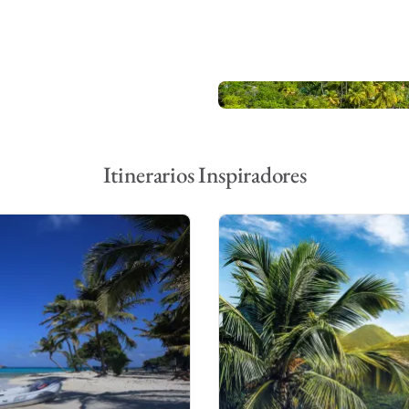
 Lucia desde la cubierta de su yate alquilado, o esté
torno. Sitios históricos y paisajes exuberantes son el
windsurf, kayak, snorkeling y buceo. Alrededor de la
Bahía de Marigot y los impresionantes Pitones al sur.
su yate, puede que desee aprovechar las diversas
mo, ir de compras o simplemente disfrutar de su
pintoresca.
Itinerarios Inspiradores
del norte a sur de las islas de barlovento significa
ndo se viaja hacia el sur. Esto es ideal para crucero
as. El mejor tiempo para un alquiler de barcos en
a un viento fresco del noreste a través de las costas.
que aquellos que optan por una alquiler de una sola
ia barlovento. La velocidad del viento oscila de 10
ndose de los extremos norte de las islas debido al
F en diciembre hasta mayo y de 75°F a 95°F junio a
nte trazar cursos y poner atención al GPS.