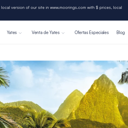
 local version of our site in www.moorings.com with $ prices, local
Yates
Venta de Yates
Ofertas Especiales
Blog