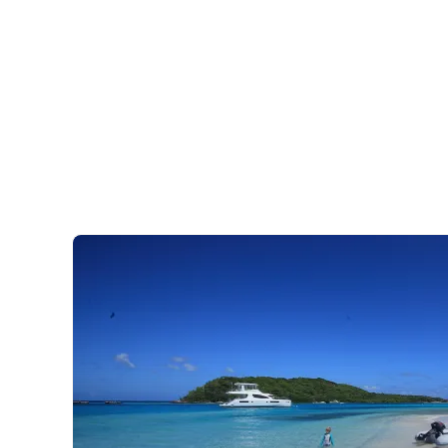
Ya sea que usted esté disfrutando de las vistas de Santa
en tierra, no hay duda que usted será cautivado por su en
telón de fondo a las playas adecuadas para nadar, hacer 
isla usted descubrirá la belleza natural en lugares como 
Cuando usted no está cortando a través de las olas en 
oportunidades de excursiones en tierra, hacer senderis
alrededor desde una mesa en un restaurante de costa 
Navegando en Santa Lucía
Formando el límite oriental del mar Caribe, la orientación 
que los vientos estará en la manga del yate a menudo cua
rápido en los pasajes más largos entre algunas de las isl
Santa Lucía es durante los meses de invierno cuando sopl
Hacia el norte, navegando de ceñida es típico mientras 
trayectoria puede cubrir más terreno y evite moverse hac
nudos a una más enérgica 25 nudos, a menudo fortalecie
efecto de tierra. Las temperaturas varian de 65°F a 85°
noviembre. La navegación es sencilla, aunque es importa
Experiencia de ron de Martinica