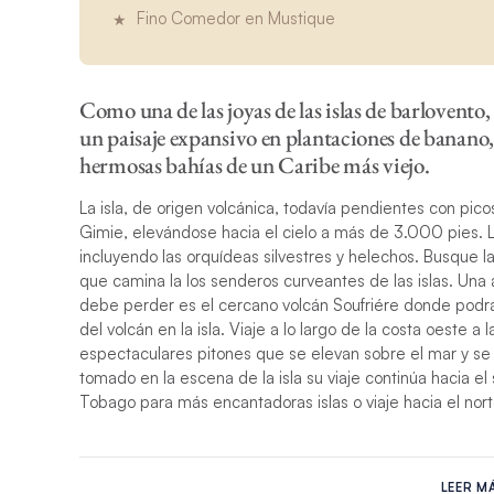
Fino Comedor en Mustique
Como una de las joyas de las islas de barlovento
un paisaje expansivo en plantaciones de banano,
hermosas bahías de un Caribe más viejo.
La isla, de origen volcánica, todavía pendientes con pic
Gimie, elevándose hacia el cielo a más de 3.000 pies. L
incluyendo las orquídeas silvestres y helechos. Busque l
que camina la los senderos curveantes de las islas. Una
debe perder es el cercano volcán Soufriére donde podrá
del volcán en la isla. Viaje a lo largo de la costa oeste a 
espectaculares pitones que se elevan sobre el mar y se 
tomado en la escena de la isla su viaje continúa hacia e
Tobago para más encantadoras islas o viaje hacia el norte
Aspectos Resaltantes de Santa Lucia
LEER M