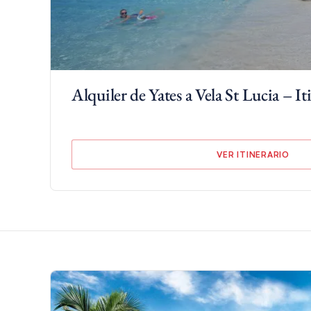
Para una experiencia única de yates con tripulación, los 
del ron de Martinica
. Este paquete está disponible c
barcos con tripulación Santa Lucía e incluye excursiones e
aquí
.
Alquiler de Yates a Vela St Lucia – It
VER ITINERARIO