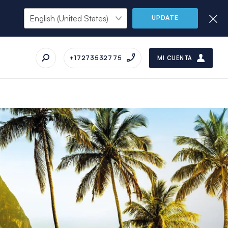
UPDATE
+17273532775
MI CUENTA