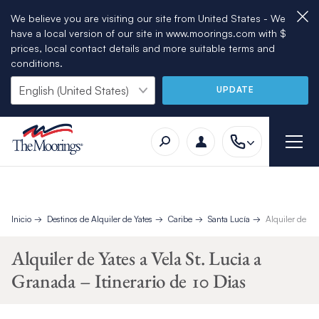
We believe you are visiting our site from United States - We
have a local version of our site in www.moorings.com with $
prices, local contact details and more suitable terms and
conditions.
UPDATE
Inicio
Destinos de Alquiler de Yates
Caribe
Santa Lucía
Alquiler de Ya
Alquiler de Yates a Vela St. Lucia a
Granada – Itinerario de 10 Dias