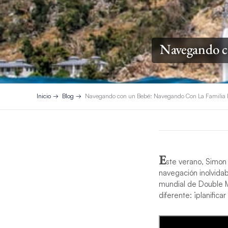
Navegando c
Inicio
Blog
Navegando con un Bebé: Navegando Con La Familia 
E
ste verano, Simon 
navegación inolvida
mundial de Double M
diferente: ¡planifica