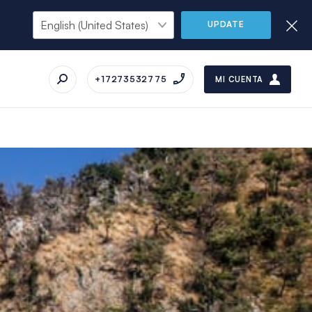
UPDATE
+17273532775
MI CUENTA