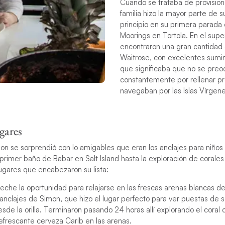
Cuando se trataba de provision
familia hizo la mayor parte de 
principio en su primera parada
Moorings en Tortola. En el sup
encontraron una gran cantidad
Waitrose, con excelentes sumin
que significaba que no se pre
constantemente por rellenar pr
navegaban por las Islas Vírgene
gares
mon se sorprendió con lo amigables que eran los anclajes para niños 
 primer baño de Babar en Salt Island hasta la exploración de corales 
ugares que encabezaron su lista:
che la oportunidad para relajarse en las frescas arenas blancas de 
anclajes de Simon, que hizo el lugar perfecto para ver puestas de s
esde la orilla. Terminaron pasando 24 horas allí explorando el coral 
efrescante cerveza Carib en las arenas.