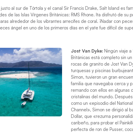
justo al sur de Tórtola y el canal Sir Francis Drake, Salt Island es f
es de las Islas Vírgenes Británicas: RMS Rhone. Ita disfrutó de su 
ras alrededor de los vibrantes arrecifes de coral. ¡Nadar con peces 
eces ángel en uno de los primeros días en el yate fue difícil de supe
Jost Van Dyke:
Ningún viaje a 
Británicas está completo sin un 
rocas de granito de Jost Van D
turquesas y piscinas burbujeant
Simon, tuvieron un gran encuen
familia que navegaba cerca y p
remando con ellos en algunas 
cristalinas del mundo. Después 
como un «episodio del Nationa
Channel», Simon se dirigió al b
Dollar, que «rezuma personali
caribeño, para probar el Painkil
perfecta de ron de Pusser, co