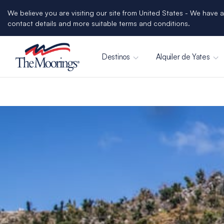
We believe you are visiting our site from United States - We have a
contact details and more suitable terms and conditions.
Destinos
Alquiler de Yates