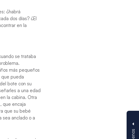
es: ¿habrá
 cada dos días? ¿El
contrar en la
cuando se trataba
 problema.
niños más pequeños
a que pueda
del bote con su
señarles a una edad
en la cabina. Otra
, que encaja
ra que su bebé
a sea anclado o a