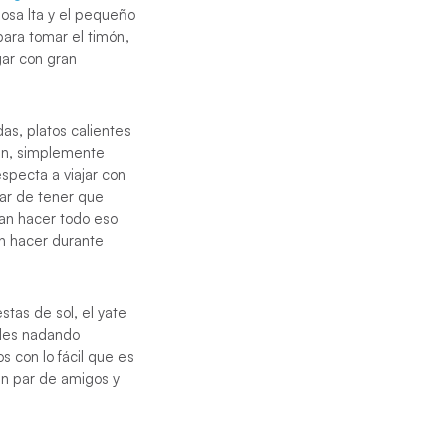
posa Ita y el pequeño
para tomar el timón,
gar con gran
s, platos calientes
ban, simplemente
specta a viajar con
gar de tener que
ían hacer todo eso
an hacer durante
tas de sol, el yate
ales nadando
s con lo fácil que es
un par de amigos y