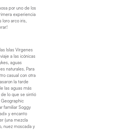
amosa por uno de los
primera experiencia
loro arco iris,
rar!
las Islas Vírgenes
viaje a las icónicas
ykes, aguas
es naturales. Para
tro casual con otra
asaron la tarde
de las aguas más
de lo que se sintió
l Geographic
ar familiar Soggy
dad» y encanto
ler (una mezcla
co, nuez moscada y