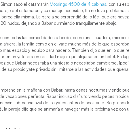
, Simon sacó el
catamarán
Moorings 4500 de 4 cabinas
, con su es
parejo del catamarán y su manejo accesible, Ita no tuvo problemas 
 barco ella misma. La pareja se sorprendió de lo fácil que era nave
 a 20 nudos, dejando a Babar durmiendo tranquilamente abajo.
con todas las comodidades a bordo, como una licuadora, microonda
coa afuera, la familia comió en el yate mucho más de lo que espera
 más espacio y equipo para hacerlo. También dijo que en lo que re
star en un yate era en realidad mejor que alojarse en un hotel. En lu
a vez que Babar necesitaba una siesta o necesitaba cambiarse, ¡pod
e su propio yate privado sin limitarse a las actividades que querí
prano en la mañana con Babar, hasta cenas nocturnas viendo pues
de vacaciones perfecta. Babar incluso disfrutó viendo peces tropic
inación submarina azul de los yates antes de acostarse. Sorprendido
, la pareja dijo que se animaría a navegar más la próxima vez con 