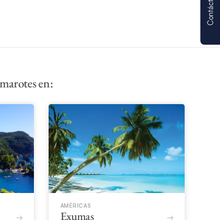
Contáctenos
marotes en:
AMÉRICAS
Exumas