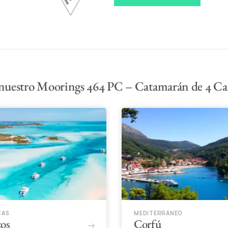
nuestro Moorings 464 PC – Catamarán de 4 Ca
CAS
MEDITERRÁNEO
os
Corfú