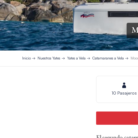
M
Inicio
Nuestros Yates
Yates a Vela
Catamaranes a Vela
Moor
10 Pasajeros
El segundo catam