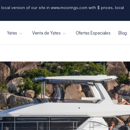
 local version of our site in www.moorings.com with $ prices, local
Yates
Venta de Yates
Ofertas Especiales
Blog