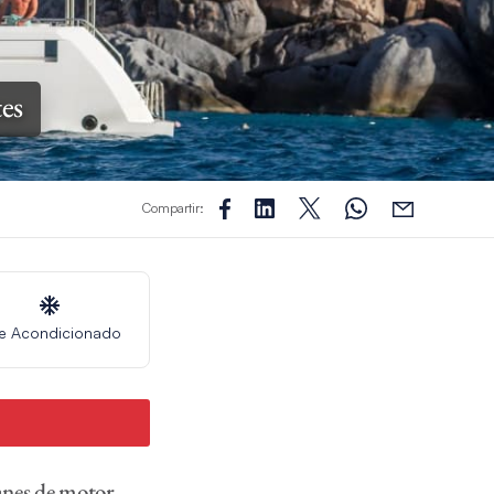
es
Compartir:
re Acondicionado
anes de motor