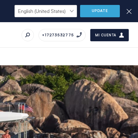
UPDATE
+17273532775
MI CUENTA