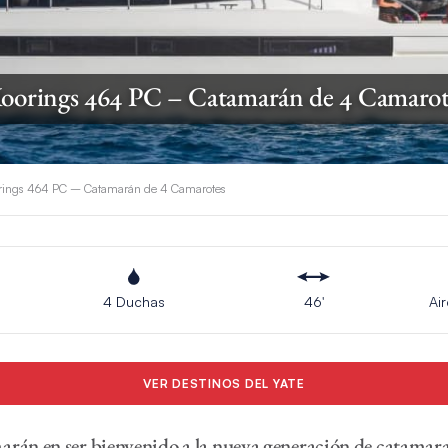
oorings 464 PC – Catamarán de 4 Camarot
ings 464 PC – Catamarán de 4 Camarotes
4 Duchas
46′
Ai
VER DESTINOS DEL YATE
arán en ser bienvenido a la nueva generación de catamar