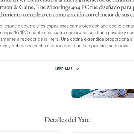
rtson & Caine, The Moorings 464 PC fue diseñado para 
imiento completo en comparación con el mejor de sus c
l espacio abierto y los espaciosos camarotes con aire acondiciona
oorings 464PC cuenta con cuatro camarotes con baño privado y co
mente alrededor de la litera. Una cocina extendida proporciona 
ntos y bebidas y mucho espacio para que la tripulación se mueva.
erior y el estilo único son el trabajo de una colaboración entre el e
Ali Beetge de Lijn Architectural Interiors. Las cabinas cuentan con 
LEER MÁS
estantes abiertos y espejos de cuerpo entero. El salón, totalmente
idad y espacio suficiente para reunir a familiares y amigos. La coc
res, lavaplatos, superficies de encimera staron y una variedad de
ncluyen una máquina purificadora de agua, cámaras de visión tras
ridge» con timón, barra de bebidas, parrilla, almohadillas de desca
Detalles del Yate
 la lancha auxiliar. Un paquete completo de electrónicos que incluye
as de corrientes de 110V con estaciones de carga de USB y un impr