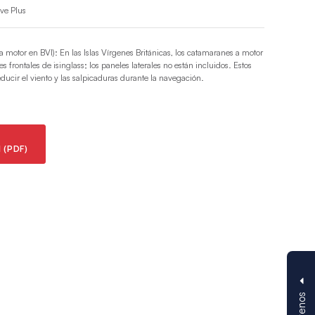
ive Plus
 motor en BVI): En las Islas Vírgenes Británicas, los catamaranes a motor
frontales de isinglass; los paneles laterales no están incluidos. Estos
ucir el viento y las salpicaduras durante la navegación.
 (PDF)