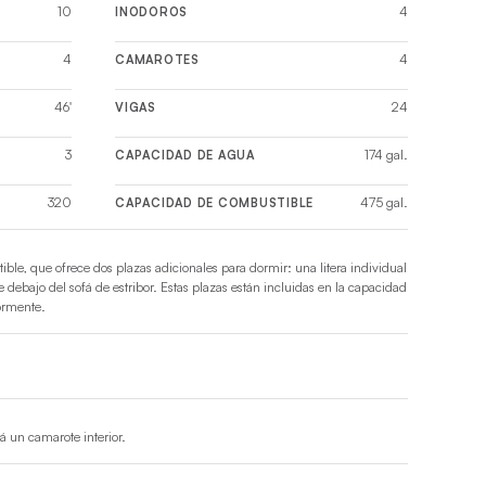
10
4
INODOROS
4
4
CAMAROTES
46'
24
VIGAS
3
174 gal.
CAPACIDAD DE AGUA
320
475 gal.
CAPACIDAD DE COMBUSTIBLE
tible, que ofrece dos plazas adicionales para dormir: una litera individual
 debajo del sofá de estribor. Estas plazas están incluidas en la capacidad
ormente.
á un camarote interior.