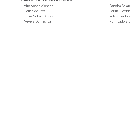
Aire Acondicionado
Paneles Solar
Hélice de Proa
Parilla Eléctri
Luces Subacuáticas
Potabilizador
Nevera Doméstica
Purificadora