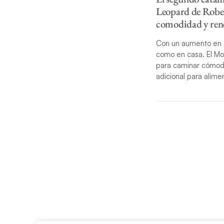
Leopard de Robe
comodidad y rend
Con un aumento en e
como en casa. El M
para caminar cómoda
adicional para alime
Los acabados del int
Robertson & Caine y 
privacidad, grandes 
una mezcla de privac
estufa de 4 quemado
almacenamiento.
Otras comodidades i
motorizado, el «flyb
eléctrica para subir
FI y Bluetooth, tom