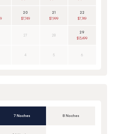
20
21
22
99
$7,749
$7,999
$7,749
29
27
28
$13,499
4
5
6
7 Noches
8 Noches