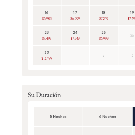
16
17
18
19
$6,983
$6,999
$7,249
$7,4
23
24
25
26
$7,499
$7,249
$6,999
30
1
2
3
$13,499
Su Duración
5 Noches
6 Noches