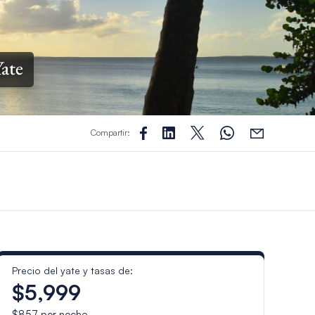
Yate
Compartir:
Precio del yate y tasas de:
$5,999
$857
por noche