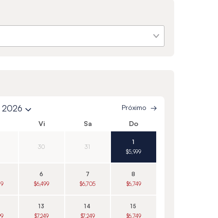
e 2026
Próximo
Vi
Sa
Do
1
30
31
$5,999
6
7
8
79
$6,499
$6,705
$6,749
13
14
15
99
$7,249
$7,249
$6,749