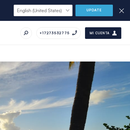
UPDATE
+17273532775
MI CUENTA