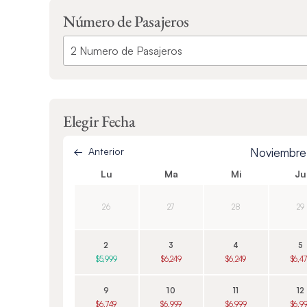
Número de Pasajeros
Elegir Fecha
Anterior
Noviembr
Lu
Ma
Mi
Ju
26
27
28
29
2
3
4
5
$5,999
$6,249
$6,249
$6,4
9
10
11
12
$6,749
$6,999
$6,999
$6,9