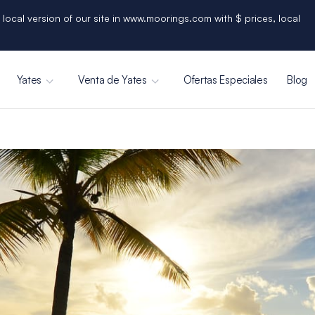
 local version of our site in www.moorings.com with $ prices, local
Yates
Venta de Yates
Ofertas Especiales
Blog