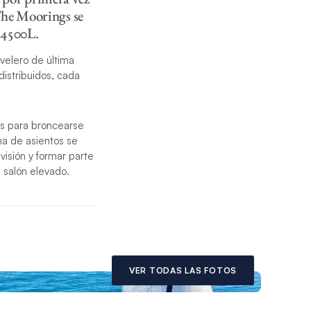
The Moorings se
 4500L.
 velero de última
istribuidos, cada
as para broncearse
na de asientos se
visión y formar parte
 salón elevado.
enta con amplias
n una puerta
ofrecen la cantidad
iente para las
broncearse son
VER TODAS LAS FOTOS