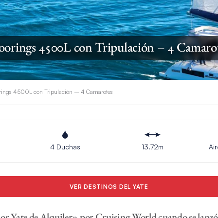
orings 4500L con Tripulación – 4 Camaro
ings 4500L con Tripulación – 4 Camarotes
4 Duchas
13.72m
Ai
VER DESTINOS DEL YATE
Yate de Alquiler» por Cruising World cuando se lanzó