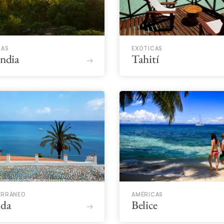
CAS
EXÓTICAS
andia
Tahití​
ERRÁNEO
AMÉRICAS
ida
Belice