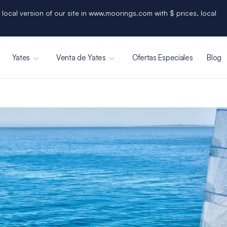
 local version of our site in www.moorings.com with $ prices, local
Yates
Venta de Yates
Ofertas Especiales
Blog