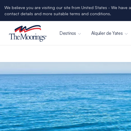
We believe you are visiting our site from United States - We have a
contact details and more suitable terms and conditions.
Destinos
Alquiler de Yates