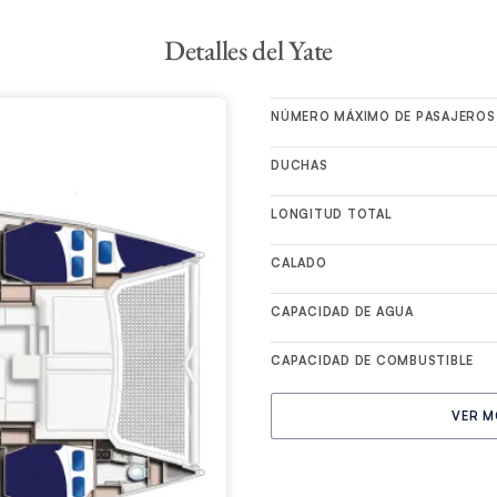
us elegantes líneas con su espaciosa distribución, es fácil ver po
destaca sin esfuerzo entre la multitud y sigue siendo una elección p
Detalles del Yate
 más exigentes.
NÚMERO MÁXIMO DE PASAJEROS
DUCHAS
LONGITUD TOTAL
CALADO
CAPACIDAD DE AGUA
CAPACIDAD DE COMBUSTIBLE
VER M