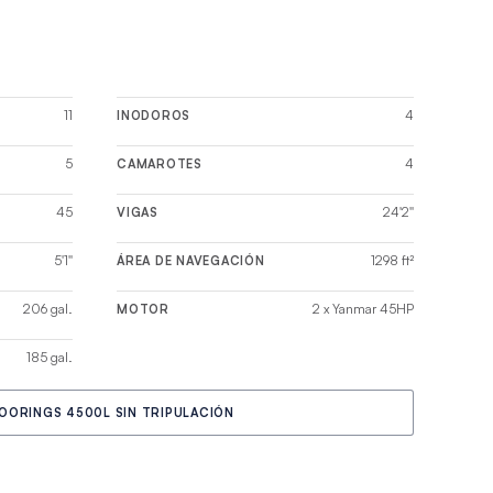
r qué este
opular entre los
11
4
INODOROS
5
4
CAMAROTES
45
24'2''
VIGAS
5'1''
1298 ft²
ÁREA DE NAVEGACIÓN
206 gal.
2 x Yanmar 45HP
MOTOR
185 gal.
OORINGS 4500L SIN TRIPULACIÓN