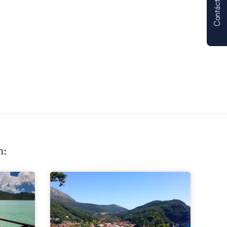
Contáctenos
n: