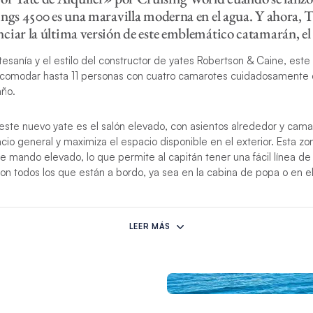
ings 4500 es una maravilla moderna en el agua. Y ahora, 
ciar la última versión de este emblemático catamarán, el
esanía y el estilo del constructor de yates Robertson & Caine, este
omodar hasta 11 personas con cuatro camarotes cuidadosamente d
año.
este nuevo yate es el salón elevado, con asientos alrededor y cam
io general y maximiza el espacio disponible en el exterior. Esta zo
e mando elevado, lo que permite al capitán tener una fácil línea de 
on todos los que están a bordo, ya sea en la cabina de popa o en el
or cantidad de luz natural que entra al yate, el Moorings 4500L cu
boya superior. El salón fluye fácilmente a los espacios exteriores co
LEER MÁS
a a la gran bañera de popa acolchada. Las luces submarinas azules 
ia nocturna y la máquina de agua a bordo es especialmente conven
n yates. El salón elevado con asientos alrededor y las camas para 
utar de las vistas panorámicas de 360 grados.