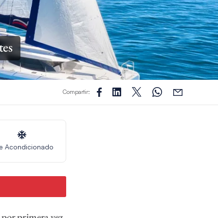
tes
Compartir:
re Acondicionado
 por primera vez