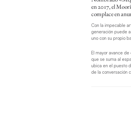
en 2017, el Moor
complace en anun
Con la impecable art
generación puede ac
uno con su propio b
El mayor avance de 
que se suma al espac
ubica en el puesto d
de la conversación c
Para permitir la may
ventanas y una clara
deslizante extendid
perfecta de eleganc
personas que alquila
perfectas para disfr