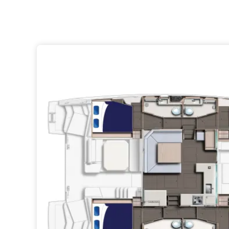
Cuando se combinan s
excepcional yate se 
clientes de alquiler