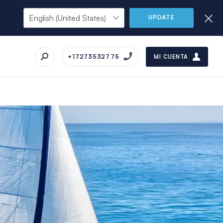
UPDATE
+17273532775
MI CUENTA