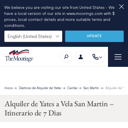
We believe you are visiting our site from United States - We
have a local version of our site in www.moorings.com with $
prices, local contact details and more suitable terms and
conditions.
UPDATE
Inicio
Destinos de Alquiler de Yates
Caribe
San Martín
Alquiler de Yat
Alquiler de Yates a Vela San Martin –
Itinerario de 7 Dias