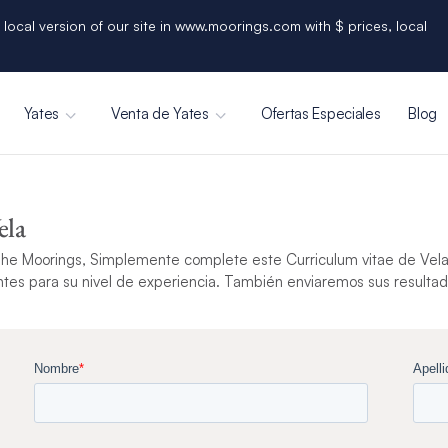
 local version of our site in www.moorings.com with $ prices, local
Yates
Venta de Yates
Ofertas Especiales
Blog
ela
he Moorings, Simplemente complete este Curriculum vitae de Vela
tes para su nivel de experiencia. También enviaremos sus resultado