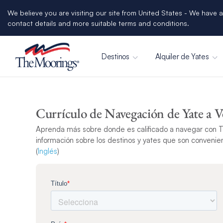
We believe you are visiting our site from United States - We have a
contact details and more suitable terms and conditions.
Destinos
Alquiler de Yates
Currículo de Navegación de Yate a V
Aprenda más sobre donde es calificado a navegar con T
información sobre los destinos y yates que son convenien
(
Inglés
)