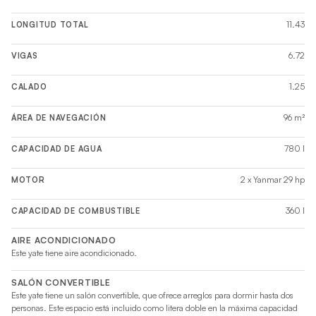
11.43
LONGITUD TOTAL
6.72
VIGAS
1.25
CALADO
96 m²
ÁREA DE NAVEGACIÓN
780 l
CAPACIDAD DE AGUA
2 x Yanmar 29 hp
MOTOR
360 l
CAPACIDAD DE COMBUSTIBLE
AIRE ACONDICIONADO
Este yate tiene aire acondicionado.
SALÓN CONVERTIBLE
Este yate tiene un salón convertible, que ofrece arreglos para dormir hasta dos
personas. Este espacio está incluido como litera doble en la máxima capacidad