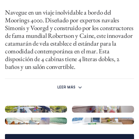
Navegue en un viaje inolvidable a bordo del
Moorings 4000. Diseñado por expertos navales
Simonis y Voorgd y construido por los constructores
de fama mundial Robertson y Caine, este innovador
catamarán de vela establece el estándar para la
comodidad contemporánea en el mar. Esta
disposición de 4 cabinas tiene 4 literas dobles, 2
baños y un salón convertible.
El Moorings 4000 cuenta con una serie de características
interiores contemporáneos ideales para grupos de hasta 10
LEER MÁS
huéspedes. La cocina completa se encuentra haciea adelante
y adyacente a un espacioso sofá situado en popa. Las puertas
correderas de vidrio de gran tamaño se abren a la cabina de
popa, proporcionando vistas panorámicas desde el interior.
Con amplios asientos en ambas áreas, este nuevo diseño se
presta a un ambiente espacioso y social y a una mayor
ventilación.