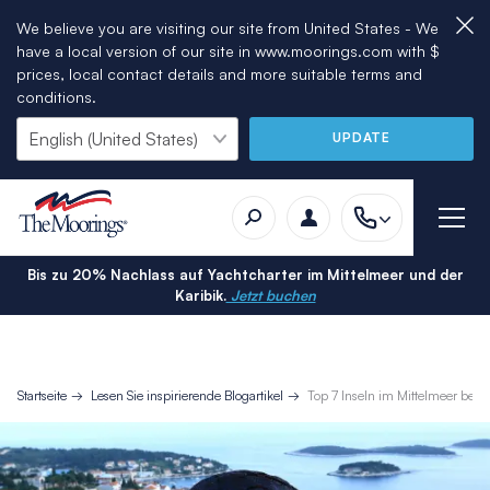
We believe you are visiting our site from United States - We
have a local version of our site in www.moorings.com with $
prices, local contact details and more suitable terms and
conditions.
UPDATE
Bis zu 20% Nachlass auf Yachtcharter im Mittelmeer und der
Karibik.
Jetzt buchen
Startseite
Lesen Sie inspirierende Blogartikel
Top 7 Inseln im Mittelmeer bei e