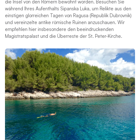
die Insel von den Römern bewohnt worden. Besuchen Sie
während Ihres Aufenthalts Sipanska Luka, um Relikte aus den
einstigen glorreichen Tagen von Ragusa (Republik Dubrovnik)
und vereinzelte antike römische Ruinen anzuschauen. Wir
empfehlen hier insbesondere den beeindruckenden
Magistratspalast und die Überreste der St. Peter-Kirche.