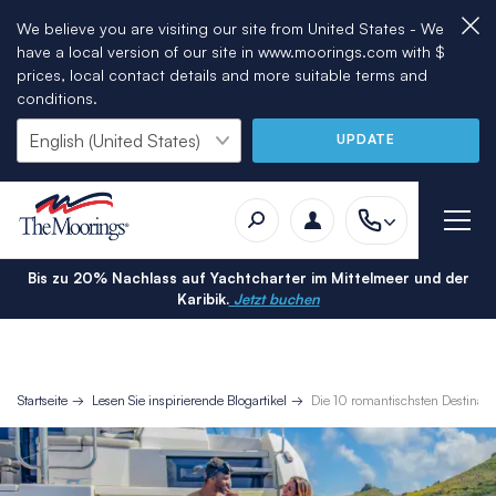
We believe you are visiting our site from United States - We
have a local version of our site in www.moorings.com with $
prices, local contact details and more suitable terms and
conditions.
UPDATE
Bis zu 20% Nachlass auf Yachtcharter im Mittelmeer und der
Karibik.
Jetzt buchen
Startseite
Lesen Sie inspirierende Blogartikel
Die 10 romantischsten Destinat