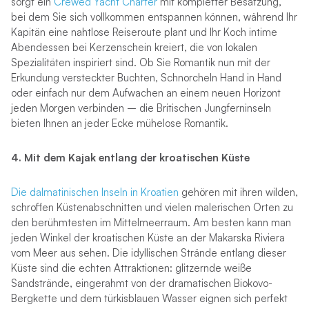
sorgt ein
Crewed Yacht Charter
mit kompletter Besatzung,
bei dem Sie sich vollkommen entspannen können, während Ihr
Kapitän eine nahtlose Reiseroute plant und Ihr Koch intime
Abendessen bei Kerzenschein kreiert, die von lokalen
Spezialitäten inspiriert sind. Ob Sie Romantik nun mit der
Erkundung versteckter Buchten, Schnorcheln Hand in Hand
oder einfach nur dem Aufwachen an einem neuen Horizont
jeden Morgen verbinden – die Britischen Jungferninseln
bieten Ihnen an jeder Ecke mühelose Romantik.
4. Mit dem Kajak entlang der kroatischen Küste
Die dalmatinischen Inseln in Kroatien
gehören mit ihren wilden,
schroffen Küstenabschnitten und vielen malerischen Orten zu
den berühmtesten im Mittelmeerraum. Am besten kann man
jeden Winkel der kroatischen Küste an der Makarska Riviera
vom Meer aus sehen. Die idyllischen Strände entlang dieser
Küste sind die echten Attraktionen: glitzernde weiße
Sandstrände, eingerahmt von der dramatischen Biokovo-
Bergkette und dem türkisblauen Wasser eignen sich perfekt