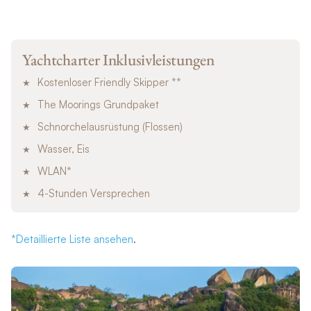
vollständig ausgestattet ganz unabhängig von der gewählten
Destination und sie wird Ihre Reise zu einem
außergewöhnlichen Erlebnis machen.
Yachtcharter Inklusivleistungen
Kostenloser Friendly Skipper **
The Moorings Grundpaket
Schnorchelausrüstung (Flossen)
Wasser, Eis
WLAN*
4-Stunden Versprechen
*Detaillierte Liste ansehen
.