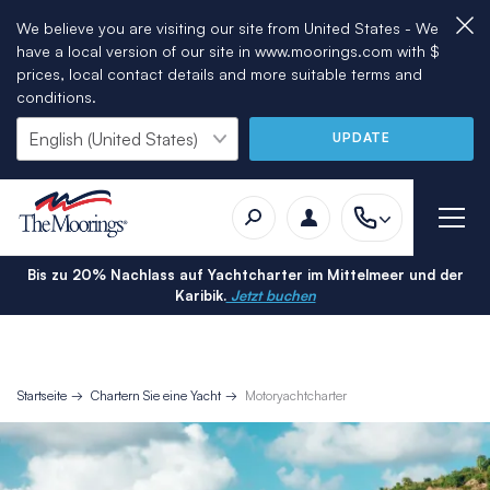
We believe you are visiting our site from United States - We
have a local version of our site in www.moorings.com with $
prices, local contact details and more suitable terms and
conditions.
UPDATE
Bis zu 20% Nachlass auf Yachtcharter im Mittelmeer und der
Karibik.
Jetzt buchen
Startseite
Chartern Sie eine Yacht
Motoryachtcharter