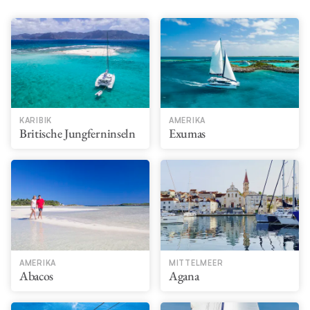
KARIBIK
AMERIKA
Britische Jungferninseln
Exumas
AMERIKA
MITTELMEER
Abacos
Agana