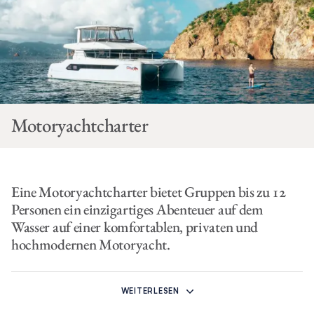
Motoryachtcharter
Eine Motoryachtcharter bietet Gruppen bis zu 12
Personen ein einzigartiges Abenteuer auf dem
Wasser auf einer komfortablen, privaten und
hochmodernen Motoryacht.
Zur Auswahl stehen Modelle mit modernen Annehmlichkeiten,
eleganten Außenbereichen und geräumigen Innenräumen,
WEITERLESEN
ideal für ein wunderbares Urlaubserlebnis. Ihre ist Yacht