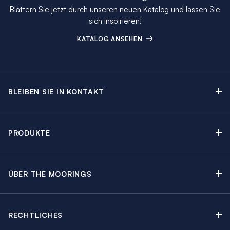
Blättern Sie jetzt durch unseren neuen Katalog und lassen Sie
sich inspirieren!
KATALOG ANSEHEN
BLEIBEN SIE IN KONTAKT
Kontakt
Beratungstermin buchen
PRODUKTE
Newsletter-Anmeldung
Segelyachtcharter
The Moorings Katalog
Motoryachtcharter
The Moorings Revierführer
ÜBER THE MOORINGS
Crewed Yacht Charter
Über uns
Blog
Kabinencharter
Nachhaltigkeit
Charter Guide
Yachtcharter mit Skipper
RECHTLICHES
Kundenbewertungen
Angebote