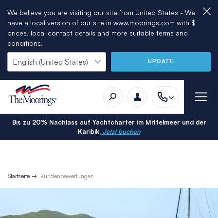
We believe you are visiting our site from United States - We
have a local version of our site in www.moorings.com with $
prices, local contact details and more suitable terms and
conditions.
UPDATE
Bis zu 20% Nachlass auf Yachtcharter im Mittelmeer und der
Karibik.
Jetzt buchen
Startseite
Kundenbewertungen