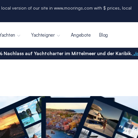
 local version of our site in www.moorings.com with $ prices, local
Yachten
Yachteigner
Angebote
Blog
% Nachlass auf Yachtcharter im Mittelmeer und der Karibik.
Je