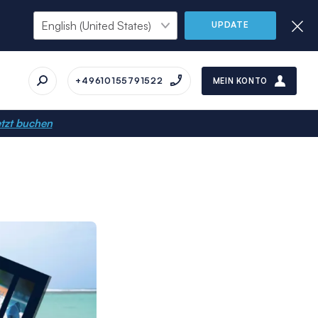
UPDATE
+49610155791522
MEIN KONTO
tzt buchen