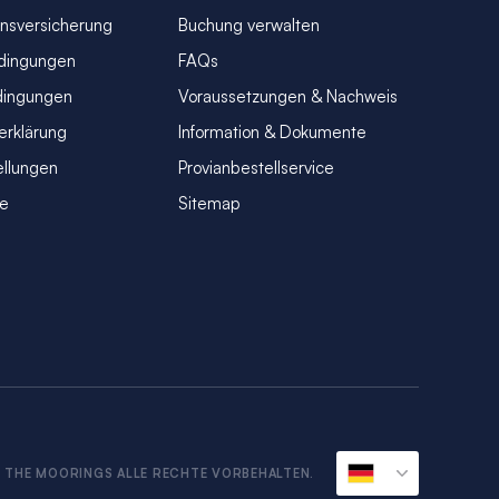
nsversicherung
Buchung verwalten
dingungen
FAQs
dingungen
Voraussetzungen & Nachweis
erklärung
Information & Dokumente
ellungen
Provianbestellservice
se
Sitemap
n
 THE MOORINGS ALLE RECHTE VORBEHALTEN.