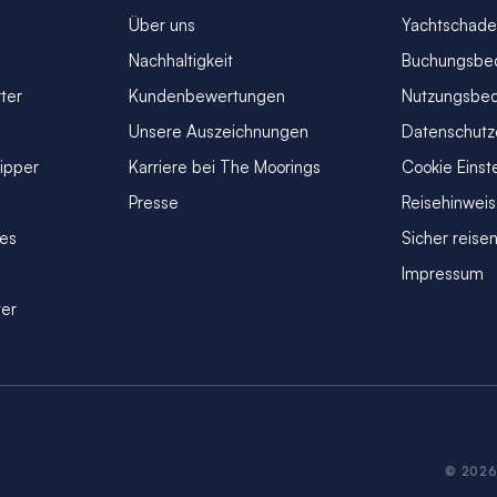
Über uns
Yachtschade
Nachhaltigkeit
Buchungsbe
ter
Kundenbewertungen
Nutzungsbe
Unsere Auszeichnungen
Datenschutz
kipper
Karriere bei The Moorings
Cookie Einst
Presse
Reisehinwei
ves
Sicher reise
Impressum
ter
© 2026