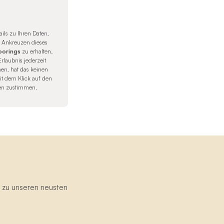
ails zu Ihren Daten,
s Ankreuzen dieses
orings
zu erhalten.
rlaubnis jederzeit
hen, hat das keinen
it dem Klick auf den
en zustimmen.
g zu unseren neusten