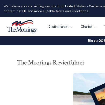
We believe you are visiting our site from United States - We have a
contact details and more suitable terms and conditions.
Destinationen
Charter
Bis zu 20
The Moorings Revierführer