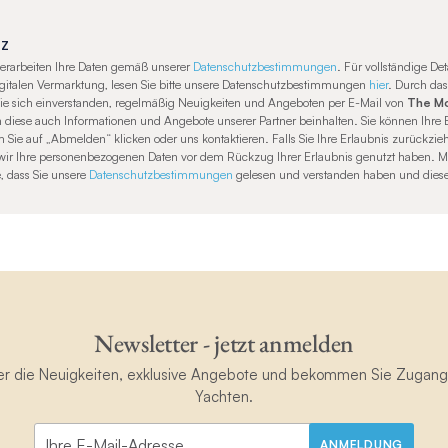
TZ
erarbeiten Ihre Daten gemäß unserer
Datenschutzbestimmungen
. Für vollständige Det
digitalen Vermarktung, lesen Sie bitte unsere Datenschutzbestimmungen
hier
. Durch da
Sie sich einverstanden, regelmäßig Neuigkeiten und Angeboten per E-Mail von
The Mo
 diese auch Informationen und Angebote unserer Partner beinhalten. Sie können Ihre E
Sie auf „Abmelden“ klicken oder uns kontaktieren. Falls Sie Ihre Erlaubnis zurückzie
e wir Ihre personenbezogenen Daten vor dem Rückzug Ihrer Erlaubnis genutzt haben. M
e, dass Sie unsere
Datenschutzbestimmungen
gelesen und verstanden haben und dies
Newsletter - jetzt anmelden
ster die Neuigkeiten, exklusive Angebote und bekommen Sie Zugan
Yachten.
ANMELDUNG