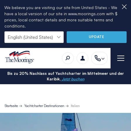
We believe you are visiting our site from United States - We
have a local version of our site in www.moorings.com with $
prices, local contact details and more suitable terms and
conditions.
UPDATE
Bis zu 20% Nachlass auf Yachtcharter im Mittelmeer und der
Karibik.
Jetzt buchen
Startseite
Yachtcharter Destinationen
Italien