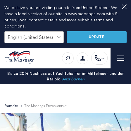
We believe you are visiting our site from United States - We
have a local version of our site in www.moorings.com with $
prices, local contact details and more suitable terms and
conditions.
UPDATE
Bis zu 20% Nachlass auf Yachtcharter im Mittelmeer und der
Karibik.
Jetzt buchen
Startseite
The Moorings Pressekontakt