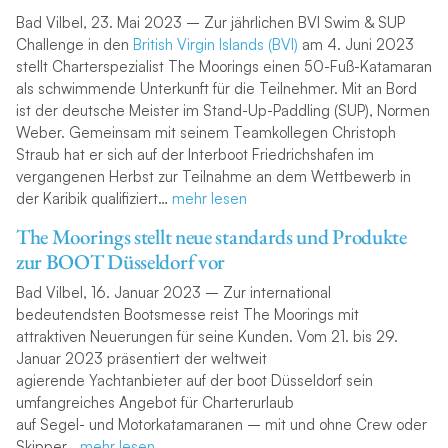
Bad Vilbel, 23. Mai 2023 – Zur jährlichen BVI Swim & SUP
Challenge in den
British Virgin Islands (BVI)
am 4. Juni 2023
stellt Charterspezialist The Moorings einen 50-Fuß-Katamaran
als schwimmende Unterkunft für die Teilnehmer. Mit an Bord
ist der deutsche Meister im Stand-Up-Paddling (SUP), Normen
Weber. Gemeinsam mit seinem Teamkollegen Christoph
Straub hat er sich auf der Interboot Friedrichshafen im
vergangenen Herbst zur Teilnahme an dem Wettbewerb in
der Karibik qualifiziert…
mehr lesen
The Moorings stellt neue standards und Produkte
zur BOOT Düsseldorf vor
Bad Vilbel, 16. Januar 2023 – Zur international
bedeutendsten Bootsmesse reist The Moorings mit
attraktiven Neuerungen für seine Kunden. Vom 21. bis 29.
Januar 2023 präsentiert der weltweit
agierende Yachtanbieter auf der boot Düsseldorf sein
umfangreiches Angebot für Charterurlaub
auf Segel- und Motorkatamaranen – mit und ohne Crew oder
Skipper…
mehr lesen