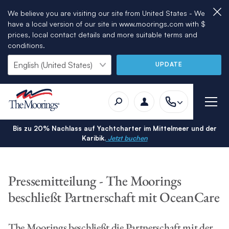
We believe you are visiting our site from United States - We
have a local version of our site in www.moorings.com with $
prices, local contact details and more suitable terms and
conditions.
UPDATE
Bis zu 20% Nachlass auf Yachtcharter im Mittelmeer und der
Karibik.
Jetzt buchen
Pressemitteilung - The Moorings
beschließt Partnerschaft mit OceanCare
The Moorings beschließt die Partnerschaft mit der