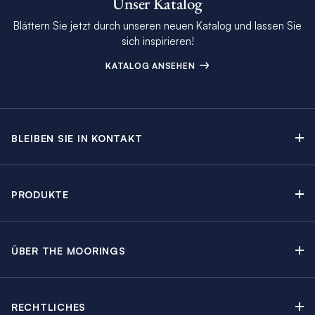
Unser Katalog
Blättern Sie jetzt durch unseren neuen Katalog und lassen Sie
sich inspirieren!
KATALOG ANSEHEN
BLEIBEN SIE IN KONTAKT
Kontakt
Beratungstermin buchen
PRODUKTE
Newsletter-Anmeldung
Segelyachtcharter
The Moorings Katalog
Motoryachtcharter
The Moorings Revierführer
ÜBER THE MOORINGS
Crewed Yacht Charter
Über uns
Blog
Kabinencharter
Nachhaltigkeit
Charter Guide
Yachtcharter mit Skipper
RECHTLICHES