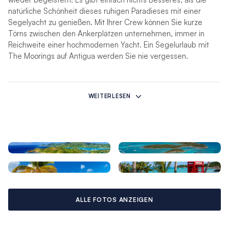
natürliche Schönheit dieses ruhigen Paradieses mit einer
Segelyacht zu genießen. Mit Ihrer Crew können Sie kurze
Törns zwischen den Ankerplätzen unternehmen, immer in
Reichweite einer hochmodernen Yacht. Ein Segelurlaub mit
The Moorings auf Antigua werden Sie nie vergessen.
Antigua Highlights
WEITERLESEN
Es gibt hier viel zu sehen und zu tun, sowohl an Land als auch
auf dem Wasser. Deshalb ist eine Antigua Yachtcharter ein
unvergessliches Erlebnis und bietet das Beste der Karibik, für
Wiederholer und auch Neulinge. Die vielen Hundert Strände
suchen weltweit ihresgleichen, das Inselleben ist
unvergleichlich und Antiguas seltene Schwarze Ananas ist die
süßeste der Welt. Schnorcheln Sie an unberührten
Korallenriffen, wo Sie den gefährdeten Karettschildkröten
begegnen können, unternehmen Sie eine gemütliche
ALLE FOTOS ANZEIGEN
Wanderung zum historischen Fort Barrington, oder erleben Sie
den ultimativen Adrenalinstoß auf einer Riesenseilrutsche
durch den tropischen Regenwald. Taucher werden die im