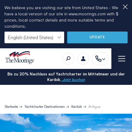
We believe you are visiting our site from United States - We
have a local version of our site in www.moorings.com with $
prices, local contact details and more suitable terms and
conditions.
UPDATE
Bis zu 20% Nachlass auf Yachtcharter im Mittelmeer und der
Karibik.
Jetzt buchen
Startseite
Yachtcharter Destinationen
Karibik
Antigua