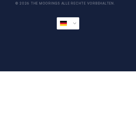
Provianbestellservice
© 2026 THE MOORINGS ALLE RECHTE VORBEHALTEN.
Impressum
Sitemap