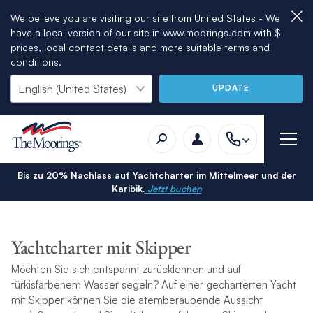
We believe you are visiting our site from United States - We
have a local version of our site in www.moorings.com with $
prices, local contact details and more suitable terms and
conditions.
UPDATE
Bis zu 20% Nachlass auf Yachtcharter im Mittelmeer und der
Karibik.
Jetzt buchen
Yachtcharter mit Skipper
Möchten Sie sich entspannt zurücklehnen und auf
türkisfarbenem Wasser segeln? Auf einer gecharterten Yacht
mit Skipper können Sie die atemberaubende Aussicht