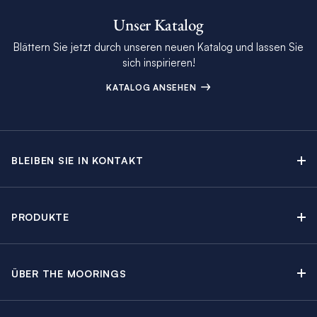
Unser Katalog
Blättern Sie jetzt durch unseren neuen Katalog und lassen Sie
sich inspirieren!
KATALOG ANSEHEN
BLEIBEN SIE IN KONTAKT
Kontakt
Beratungstermin buchen
PRODUKTE
Newsletter-Anmeldung
Segelyachtcharter
The Moorings Katalog
Motoryachtcharter
The Moorings Revierführer
ÜBER THE MOORINGS
Crewed Yacht Charter
Über uns
Blog
Kabinencharter