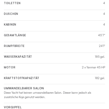
4
TOILETTEN
4
DUSCHEN
4
KABINEN
45'7"
GESAMTLÄNGE
24'1"
RUMPFBREITE
185 gal.
WASSERKAPAZITÄT
2 x Yanmar 45 HP
MOTOR
182 gal.
KRAFTSTOFFKAPAZITÄT
UMWANDELBARER SALON
Diese Yacht hat keinen umwandelbaren Salon. Dieser kann jedoch als
zusätzliche Koje genutzt werden.
VORGIPFEL