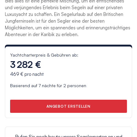
dies alles ist eine perfekte Mischung, um ein erfrischendes
und verjüngendes Erlebnis beim Segeln auf einer privaten
Luxusyacht zu schaffen. Ein Segelurlaub auf den Britischen
Jungferninseln ist für den Segler eine der besten
Möglichkeiten, um ein spannendes und erinnerungsträchtiges
Abenteuer in der Karibik zu erleben.
Yachtcharterpreis & Gebühren ab:
3 282 €
469 €
pro nacht
Basierend auf
7
nächte für
2
personen
ANGEBOT ERSTELLEN
Rufen Sie noch heute unsere Segelexperten an und