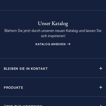
Unser Katalog
Blättern Sie jetzt durch unseren neuen Katalog und lassen Sie
sich inspirieren!
KATALOG ANSEHEN
BLEIBEN SIE IN KONTAKT
Kontakt
Beratungstermin buchen
PRODUKTE
Newsletter-Anmeldung
Segelyachtcharter
The Moorings Katalog
Motoryachtcharter