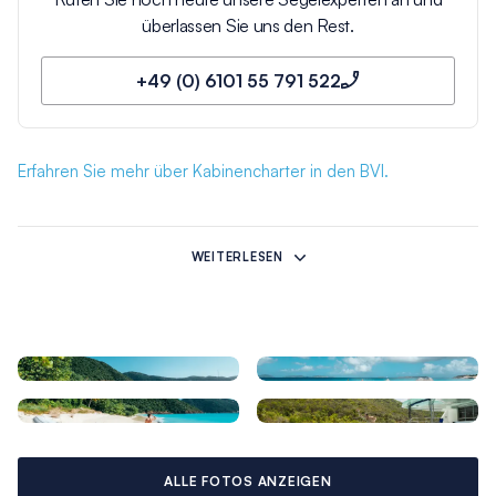
überlassen Sie uns den Rest.
+49 (0) 6101 55 791 522
Erfahren Sie mehr über Kabinencharter in den BVI.
Tortola Highlights
WEITERLESEN
Viele der Britischen Jungferninseln sind bergige Überreste
von längst erloschenen Vulkanen, die sich in üppigem Grün
aus dem Meer erheben und das Auge verwöhnen. Das
Gebiet umfasst auch majestätische Steinformationen und
faszinierende Wasserhöhlen. Korallenriffe sind im Überfluss
vorhanden. Die natürliche Schönheit ist einer der
Hauptgründe, warum Segler eine Yachtcharter auf den
Britischen Jungferninseln wählen. Aber auch die Attraktionen
an Land sind vielfältig und abwechslungsreich und reichen von
ALLE FOTOS ANZEIGEN
Strandbars über ruhige Dörfer bis hin zu schönen Läden.