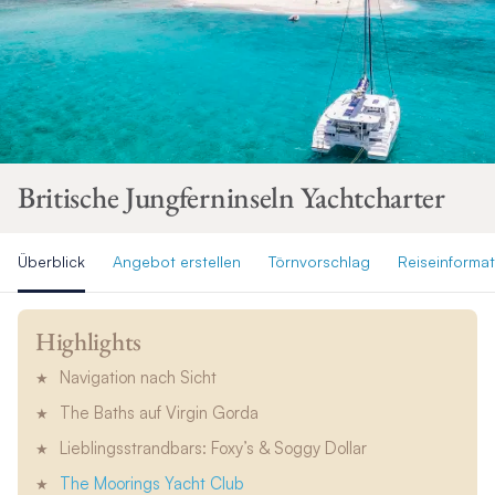
Britische Jungferninseln Yachtcharter
Überblick
Angebot erstellen
Törnvorschlag
Reiseinforma
Highlights
Navigation nach Sicht
The Baths auf Virgin Gorda
Lieblingsstrandbars: Foxy’s & Soggy Dollar
The Moorings Yacht Club