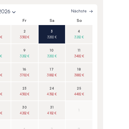
 2026
Nächste
o
Fr
Sa
So
2
3
4
 €
3 382 €
3 282 €
3 282 €
9
10
11
 €
3 282 €
3 282 €
3 482 €
16
17
18
 €
3 782 €
3 882 €
3 882 €
23
24
25
 €
4 382 €
4 382 €
4 482 €
30
31
1
 €
4 282 €
4 182 €