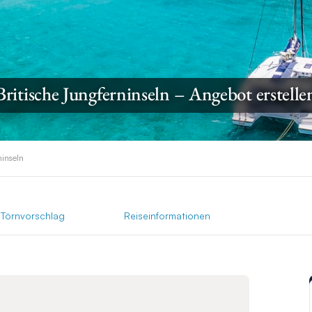
Britische Jungferninseln – Angebot erstelle
ninseln
Törnvorschlag
Reiseinformationen