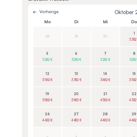
Vorherige
Oktober
Mo
Di
Mi
D
1
28
29
30
3 382
5
6
7
8
3 282 €
3 282 €
3 282 €
3 282
12
13
14
15
3 582 €
3 382 €
3 482 €
3 582
19
20
21
22
3 882 €
3 882 €
4 382 €
4 382
26
27
28
29
4 482 €
4 482 €
4 482 €
4 482