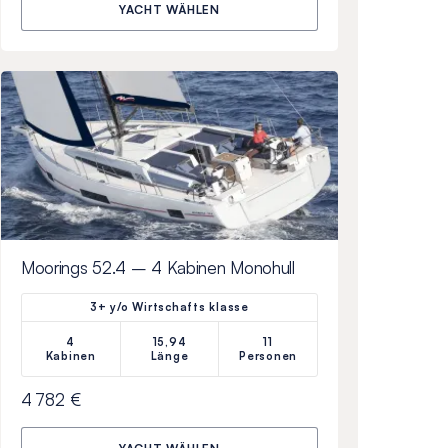
YACHT WÄHLEN
Moorings 52.4 – 4 Kabinen Monohull
3+ y/o Wirtschafts klasse
4
15,94
11
Kabinen
Länge
Personen
4 782 €