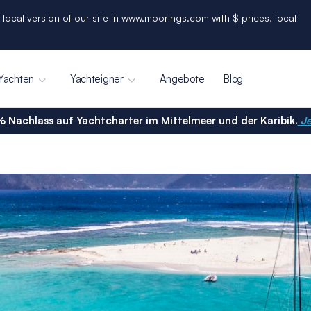
 local version of our site in www.moorings.com with $ prices, local
Yachten
Yachteigner
Angebote
Blog
% Nachlass auf Yachtcharter im Mittelmeer und der Karibik.
Je