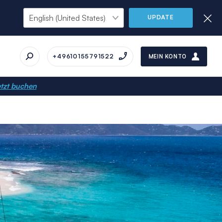
UPDATE
+49610155791522
MEIN KONTO
tzt buchen