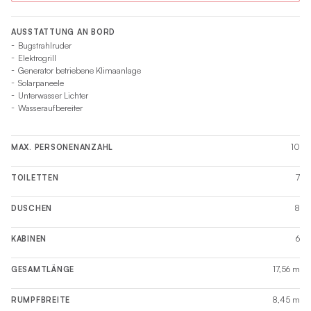
AUSSTATTUNG AN BORD
Bugstrahlruder
Elektrogrill
Generator betriebene Klimaanlage
Solarpaneele
Unterwasser Lichter
Wasseraufbereiter
10
MAX. PERSONENANZAHL
7
TOILETTEN
8
DUSCHEN
6
KABINEN
17,56 m
GESAMTLÄNGE
8,45 m
RUMPFBREITE