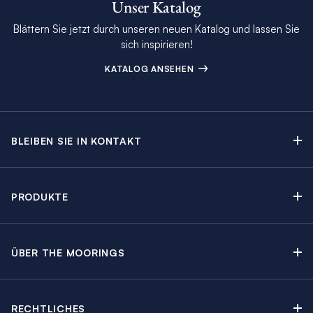
Unser Katalog
Blättern Sie jetzt durch unseren neuen Katalog und lassen Sie
sich inspirieren!
KATALOG ANSEHEN
BLEIBEN SIE IN KONTAKT
Kontakt
Beratungstermin buchen
PRODUKTE
Newsletter-Anmeldung
Segelyachtcharter
The Moorings Katalog
Motoryachtcharter
The Moorings Revierführer
ÜBER THE MOORINGS
Crewed Yacht Charter
Über uns
Blog
Kabinencharter
Nachhaltigkeit
Charter Guide
Yachtcharter mit Skipper
RECHTLICHES