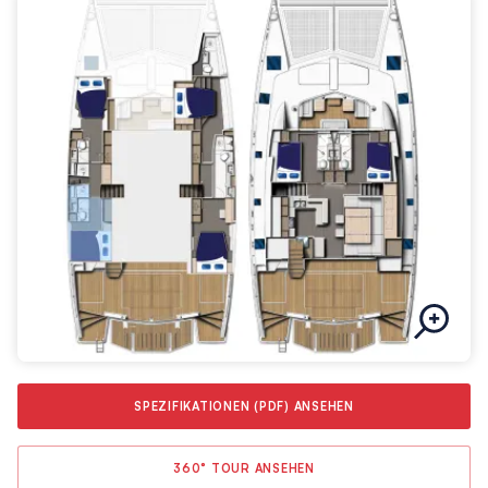
und eine Entertainment-Anlage mit HDTV und einer
Musikanlage mit Lautsprechern auf der gesamten Yacht. Im
Außenbereich finden Sie einen großen Essbereich und einen
hydraulische Badeplattform – perfekt, um die Füße ins
Wasser zu halten und dabei ein Cocktail zu trinken.
Von der Flybridge aus haben Sie einen atemberaubenden
Blick auf Ihre Umgebung. Durch den modernen
Loungebereich, einem Tisch, einem Bartresen und einem Grill
lässt sich dieser noch besser genießen. Stellen Sie sich vor,
wie Sie frisch gegrillten Fisch und ein Glas Wein zu sich
nehmen, während im Horizont die Sonne untergeht.
Träumen Sie nicht länger. Planen Sie Ihren nächsten Urlaub auf
einer Moorings Crewed 5800 Master.
SPEZIFIKATIONEN (PDF) ANSEHEN
360° TOUR ANSEHEN