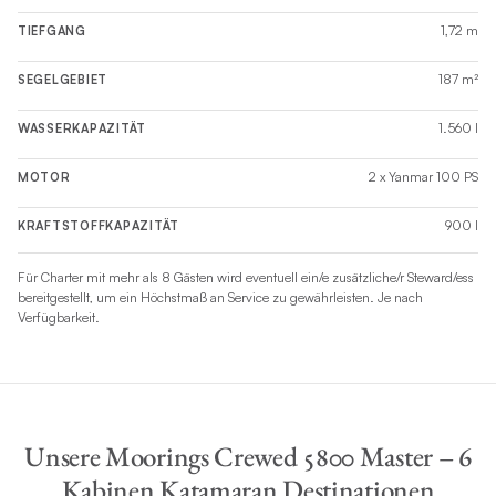
1,72 m
TIEFGANG
187 m²
SEGELGEBIET
1.560 l
WASSERKAPAZITÄT
2 x Yanmar 100 PS
MOTOR
900 l
KRAFTSTOFFKAPAZITÄT
Für Charter mit mehr als 8 Gästen wird eventuell ein/e zusätzliche/r Steward/ess
bereitgestellt, um ein Höchstmaß an Service zu gewährleisten. Je nach
Verfügbarkeit.
Unsere Moorings Crewed 5800 Master – 6
Kabinen Katamaran Destinationen