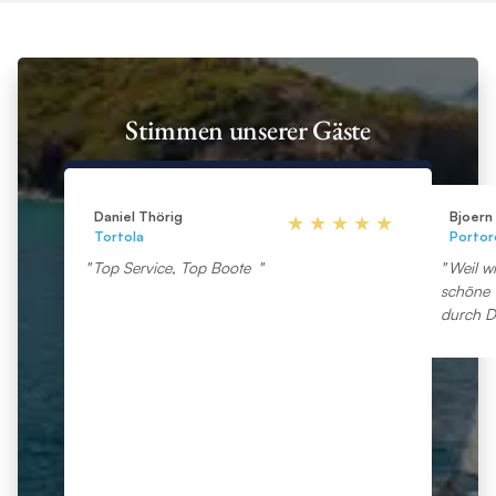
Stimmen unserer Gäste
Daniel Thörig
Bjoern
Tortola
Portor
Top Service, Top Boote
Weil w
schöne 
durch D