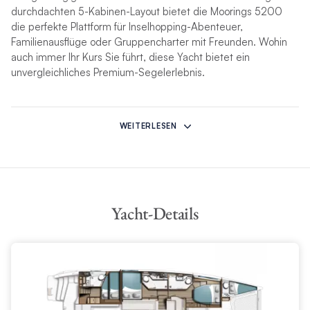
durchdachten 5-Kabinen-Layout bietet die Moorings 5200
die perfekte Plattform für Inselhopping-Abenteuer,
Familienausflüge oder Gruppencharter mit Freunden. Wohin
auch immer Ihr Kurs Sie führt, diese Yacht bietet ein
unvergleichliches Premium-Segelerlebnis.
Nahtlos verbundenes Wohnen im Innen- und
Außenbereich
WEITERLESEN
Die Moorings 5200 bietet beeindruckende 41 m² integrierten
Wohnraum. Der Panoramasalon ist durch breite
Glasschiebetüren mit dem geräumigen Achtercockpit
verbunden. Das ergibt ein lichtdurchflutetes, offenes
Yacht-Details
Raumkonzept, das sich perfekt für Unterhaltung oder
Entspannung eignet.
Im Salon befindet sich ein wandlungsfähiger Esstisch, der sich
in einen Couchtisch verwandeln lässt. Flankiert wird er von
bequemen L-förmigen Sitzgelegenheiten und einer