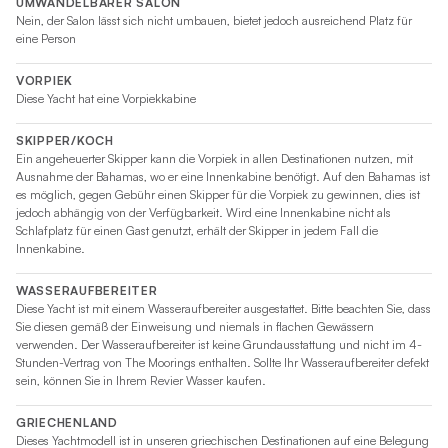
ausreichend Platz für Speisen und Getränke. Vom
UMWANDELBARER SALON
Nein, der Salon lässt sich nicht umbauen, bietet jedoch ausreichend Platz für
gemütlichen Frühstück bis zum eleganten Abendessen bei
eine Person
Sonnenuntergang – in dieser Kombüse ist alles griffbereit
und sicher verstaut.
VORPIEK
Diese Yacht hat eine Vorpiekkabine
Überzeugende Leistung, einfache Handhabung
SKIPPER/KOCH
Ein angeheuerter Skipper kann die Vorpiek in allen Destinationen nutzen, mit
Die Moorings 5200 wurde mit Blick auf Komfort und
Ausnahme der Bahamas, wo er eine Innenkabine benötigt. Auf den Bahamas ist
Leistungsfähigkeit entwickelt und bereitet unter Segeln
es möglich, gegen Gebühr einen Skipper für die Vorpiek zu gewinnen, dies ist
genauso viel Spaß wie vor Anker. Der Segelplan bietet ein
jedoch abhängig von der Verfügbarkeit. Wird eine Innenkabine nicht als
Schlafplatz für einen Gast genutzt, erhält der Skipper in jedem Fall die
durchgelattetes Großsegel und eine überlappende Genua,
Innenkabine.
der für eine solide Leistung auf Vor- und Am-Wind-Kursen
sorgt. Im Vergleich zu ihrem Vorgängermodell bietet die
WASSERAUFBEREITER
5200 eine um 17 % gesteigerte Leistung vor dem Wind –
Diese Yacht ist mit einem Wasseraufbereiter ausgestattet. Bitte beachten Sie, dass
ein Beweis für ihr raffiniertes Rumpfdesign und eine effiziente
Sie diesen gemäß der Einweisung und niemals in flachen Gewässern
Takelage.
verwenden. Der Wasseraufbereiter ist keine Grundausstattung und nicht im 4-
Stunden-Vertrag von The Moorings enthalten. Sollte Ihr Wasseraufbereiter defekt
sein, können Sie in Ihrem Revier Wasser kaufen.
Der Steuerstand ist geschützt und erhöht, damit der Skipper
sowohl das Segelerlebnis als auch das gesellige
GRIECHENLAND
Beisammensein voll im Blick hat. Alle Leinen führen direkt zum
Dieses Yachtmodell ist in unseren griechischen Destinationen auf eine Belegung